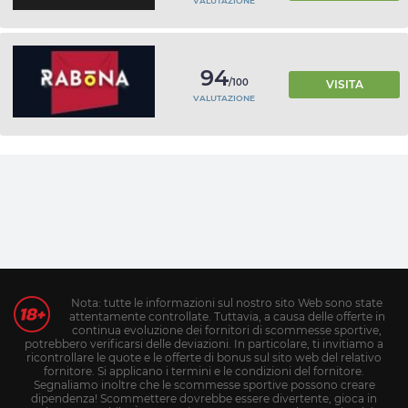
VALUTAZIONE
94
/100
VISITA
VALUTAZIONE
Nota: tutte le informazioni sul nostro sito Web sono state
attentamente controllate. Tuttavia, a causa delle offerte in
continua evoluzione dei fornitori di scommesse sportive,
potrebbero verificarsi delle deviazioni. In particolare, ti invitiamo a
ricontrollare le quote e le offerte di bonus sul sito web del relativo
fornitore. Si applicano i termini e le condizioni del fornitore.
Segnaliamo inoltre che le scommesse sportive possono creare
dipendenza! Scommettere dovrebbe essere divertente, gioca in