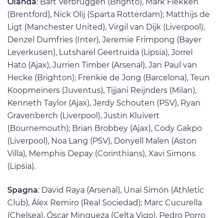
Olanda
: Bart Verbruggen (Brighto), Mark Flekken
(Brentford), Nick Olij (Sparta Rotterdam); Matthijs de
Ligt (Manchester United), Virgil van Dijk (Liverpool),
Denzel Dumfries (Inter), Jeremie Frimpong (Bayer
Leverkusen), Lutsharel Geertruida (Lipsia), Jorrel
Hato (Ajax), Jurrien Timber (Arsenal), Jan Paul van
Hecke (Brighton); Frenkie de Jong (Barcelona), Teun
Koopmeiners (Juventus), Tijjani Reijnders (Milan),
Kenneth Taylor (Ajax), Jerdy Schouten (PSV), Ryan
Gravenberch (Liverpool), Justin Kluivert
(Bournemouth); Brian Brobbey (Ajax), Cody Gakpo
(Liverpool), Noa Lang (PSV), Donyell Malen (Aston
Villa), Memphis Depay (Corinthians), Xavi Simons
(Lipsia).
Spagna
: David Raya (Arsenal), Unai Simón (Athletic
Club), Álex Remiro (Real Sociedad); Marc Cucurella
(Chelsea), Óscar Mingueza (Celta Vigo), Pedro Porro