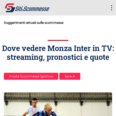
Suggerimenti attuali sulle scommesse
Dove vedere Monza Inter in TV:
streaming, pronostici e quote
Rivista Scommesse Sportive
Serie A