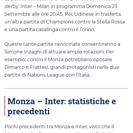
derby: Inter – Milan in programma Domenica 23
Settembre alle ore 20:45. Poi, Udinese in trasferta,
un’altra partita di Champions contro la Stella Rossa
e una partita casalinga contro il Torino.
Queste tante partite ravvicinate consentiranno a
Simone Inzaghi di attuare ampie rotazioni. Per
esempio, contro il Monza potrebbero riposare
Dimarco e Frattesi, grandi protagonisti nelle due
partite di Nations League con l’Italia.
Monza – Inter: statistiche e
precedenti
Pochi precedenti tra Monza e Inter, visto che il