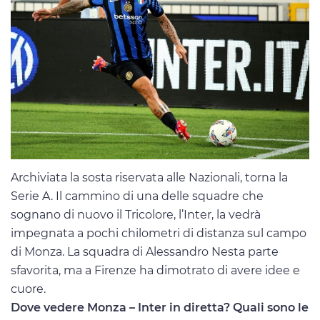
Archiviata la sosta riservata alle Nazionali, torna la
Serie A. Il cammino di una delle squadre che
sognano di nuovo il Tricolore, l’Inter, la vedrà
impegnata a pochi chilometri di distanza sul campo
di Monza. La squadra di Alessandro Nesta parte
sfavorita, ma a Firenze ha dimotrato di avere idee e
cuore.
Dove vedere Monza – Inter in diretta? Quali sono le