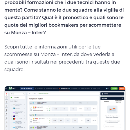
probabili formazioni che i due tecnici hanno in
mente? Come stanno le due squadre alla vigilia di
questa partita? Qual è il pronostico e quali sono le
quote dei migliori bookmakers per scommettere
su Monza – Inter?
Scopri tutte le informazioni utili per le tue
scommesse su Monza – Inter, da dove vederla a
quali sono i risultati nei precedenti tra queste due
squadre.