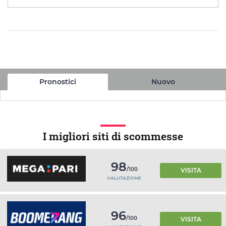
Pronostici
Nuovo
I migliori siti di scommesse
98
/100
VISITA
VALUTAZIONE
96
/100
VISITA