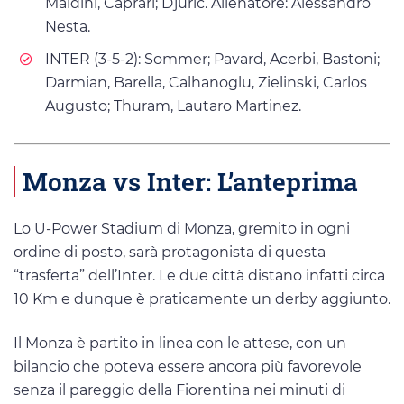
Maldini, Caprari; Djuric. Allenatore: Alessandro
Nesta.
INTER (3-5-2): Sommer; Pavard, Acerbi, Bastoni;
Darmian, Barella, Calhanoglu, Zielinski, Carlos
Augusto; Thuram, Lautaro Martinez.
Monza vs Inter: L’anteprima
Lo U-Power Stadium di Monza, gremito in ogni
ordine di posto, sarà protagonista di questa
“trasferta” dell’Inter. Le due città distano infatti circa
10 Km e dunque è praticamente un derby aggiunto.
Il Monza è partito in linea con le attese, con un
bilancio che poteva essere ancora più favorevole
senza il pareggio della Fiorentina nei minuti di