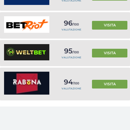
VALUTAZIONE
96
/100
VISITA
VALUTAZIONE
95
/100
VISITA
VALUTAZIONE
94
/100
VISITA
VALUTAZIONE