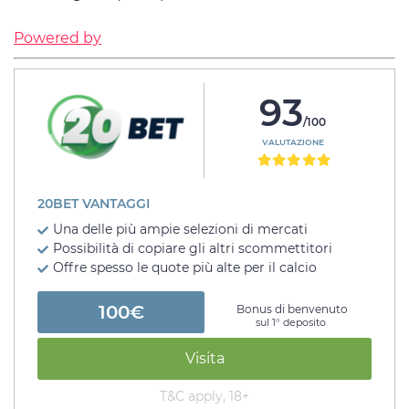
Powered by
93
/100
VALUTAZIONE
20BET VANTAGGI
Una delle più ampie selezioni di mercati
Possibilità di copiare gli altri scommettitori
Offre spesso le quote più alte per il calcio
100€
Bonus di benvenuto
sul 1° deposito
Visita
T&C apply, 18+