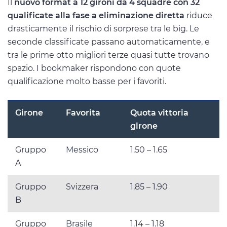
Il
nuovo format a 12 gironi da 4 squadre con 32
qualificate alla fase a eliminazione diretta
riduce
drasticamente il rischio di sorprese tra le big. Le
seconde classificate passano automaticamente, e
tra le prime otto migliori terze quasi tutte trovano
spazio. I bookmaker rispondono con quote
qualificazione molto basse per i favoriti.
Girone
Favorita
Quota vittoria
girone
Gruppo
Messico
1.50 – 1.65
A
Gruppo
Svizzera
1.85 – 1.90
B
Gruppo
Brasile
1.14 – 1.18