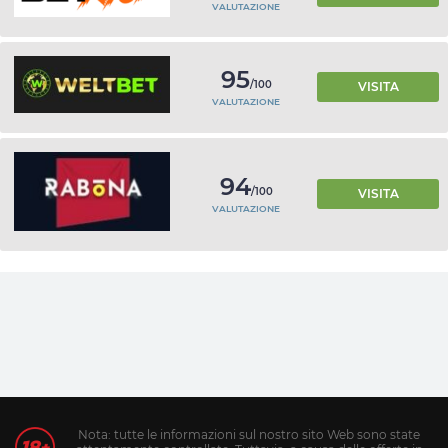
VALUTAZIONE
95
/100
VISITA
VALUTAZIONE
94
/100
VISITA
VALUTAZIONE
Nota: tutte le informazioni sul nostro sito Web sono state