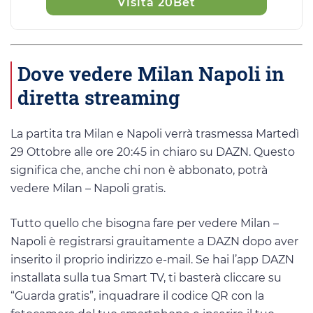
Visita 20Bet
Dove vedere Milan Napoli in
diretta streaming
La partita tra Milan e Napoli verrà trasmessa Martedì
29 Ottobre alle ore 20:45 in chiaro su DAZN. Questo
significa che, anche chi non è abbonato, potrà
vedere Milan – Napoli gratis.
Tutto quello che bisogna fare per vedere Milan –
Napoli è registrarsi grauitamente a DAZN dopo aver
inserito il proprio indirizzo e-mail. Se hai l’app DAZN
installata sulla tua Smart TV, ti basterà cliccare su
“Guarda gratis”, inquadrare il codice QR con la