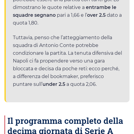
dimostrano le quote relative a
entrambe le
squadre segnano
pari a 1,66 e l’
over 2.5
dato a
quota 1,80.
Tuttavia, penso che l’atteggiamento della
squadra di Antonio Conte potrebbe
condizionare la partita. La tenuta difensiva del
Napoli ci fa propendere verso una gara
bloccata e decisa da poche reti: ecco perché,
a differenza del bookmaker, preferisco
puntare sull’
under 2.5
a quota 2,06.
Il programma completo della
decima giornata di Serie A