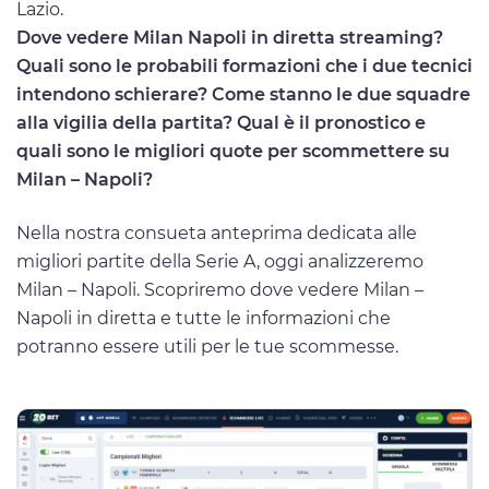
Lazio.
Dove vedere Milan Napoli in diretta streaming?
Quali sono le probabili formazioni che i due tecnici
intendono schierare? Come stanno le due squadre
alla vigilia della partita? Qual è il pronostico e
quali sono le migliori quote per scommettere su
Milan – Napoli?
Nella nostra consueta anteprima dedicata alle
migliori partite della Serie A, oggi analizzeremo
Milan – Napoli. Scopriremo dove vedere Milan –
Napoli in diretta e tutte le informazioni che
potranno essere utili per le tue scommesse.