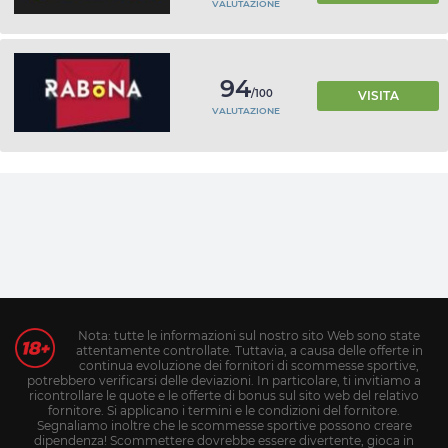
VALUTAZIONE
94
/100
VISITA
VALUTAZIONE
Nota: tutte le informazioni sul nostro sito Web sono state
attentamente controllate. Tuttavia, a causa delle offerte in
continua evoluzione dei fornitori di scommesse sportive,
potrebbero verificarsi delle deviazioni. In particolare, ti invitiamo a
ricontrollare le quote e le offerte di bonus sul sito web del relativo
fornitore. Si applicano i termini e le condizioni del fornitore.
Segnaliamo inoltre che le scommesse sportive possono creare
dipendenza! Scommettere dovrebbe essere divertente, gioca in