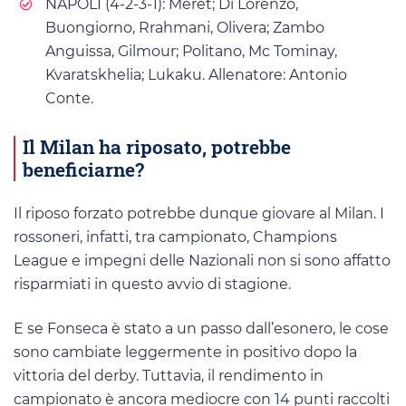
NAPOLI (4-2-3-1): Meret; Di Lorenzo,
Buongiorno, Rrahmani, Olivera; Zambo
Anguissa, Gilmour; Politano, Mc Tominay,
Kvaratskhelia; Lukaku. Allenatore: Antonio
Conte.
Il Milan ha riposato, potrebbe
beneficiarne?
Il riposo forzato potrebbe dunque giovare al Milan. I
rossoneri, infatti, tra campionato, Champions
League e impegni delle Nazionali non si sono affatto
risparmiati in questo avvio di stagione.
E se Fonseca è stato a un passo dall’esonero, le cose
sono cambiate leggermente in positivo dopo la
vittoria del derby. Tuttavia, il rendimento in
campionato è ancora mediocre con 14 punti raccolti