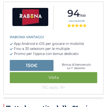
94
/100
VALUTAZIONE
RABONA VANTAGGI
App Android e iOS per giocare in mobilità
Fino a 30 selezioni per le multiple
Promo per l’ippica con bonus dedicato
150€
Bonus di benvenuto
sul 1° deposito
Visita
T&C apply, 18+