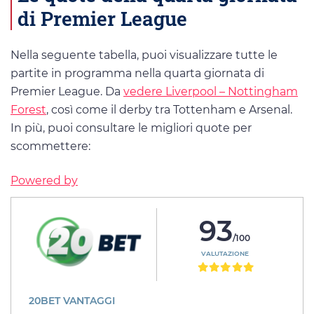
di Premier League
Nella seguente tabella, puoi visualizzare tutte le
partite in programma nella quarta giornata di
Premier League. Da
vedere Liverpool – Nottingham
Forest
, così come il derby tra Tottenham e Arsenal.
In più, puoi consultare le migliori quote per
scommettere:
Powered by
93
/100
VALUTAZIONE
20BET VANTAGGI