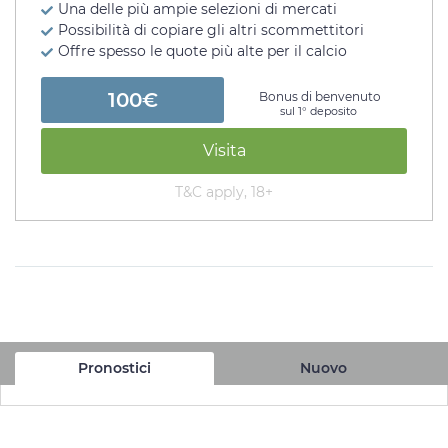
Una delle più ampie selezioni di mercati
Possibilità di copiare gli altri scommettitori
Offre spesso le quote più alte per il calcio
100€
Bonus di benvenuto
sul 1° deposito
Visita
T&C apply, 18+
Pronostici
Nuovo