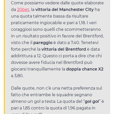
Come possiamo vedere dalle quote elaborate
da
20bet
, la
vittoria del Manchester City
ha
una quota talmente bassa da risultare
praticamente ingiocabile e pari a 1,18. I veri
coraggiosi sono quelli che scommetteranno
in un risultato positivo in favore del Brentford,
visto che il
pareggio
è dato a 7,40. Tenetevi
forte perché la
vittoria del Brentford
è data
addirittura a 12. Questo ci porta a dire che chi
dovesse avere fiducia nel Brentford può
giocarsi tranquillamente la
doppia chance X2
a 3,80.
Dalle quote, non c’è una netta preferenza sul
fatto che entrambe le squadre segnano
almeno un gol a testa. La quota del “
gol gol
” è
pari a 1,85 contro la quota di 1,96 pagata in