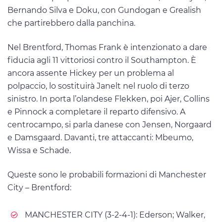
Bernando Silva e Doku, con Gundogan e Grealish
che partirebbero dalla panchina.
Nel Brentford, Thomas Frank è intenzionato a dare
fiducia agli 11 vittoriosi contro il Southampton. È
ancora assente Hickey per un problema al
polpaccio, lo sostituirà Janelt nel ruolo di terzo
sinistro. In porta l’olandese Flekken, poi Ajer, Collins
e Pinnock a completare il reparto difensivo. A
centrocampo, si parla danese con Jensen, Norgaard
e Damsgaard. Davanti, tre attaccanti: Mbeumo,
Wissa e Schade.
Queste sono le probabili formazioni di Manchester
City – Brentford:
MANCHESTER CITY (3-2-4-1): Ederson; Walker,