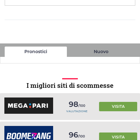
Pronostici
Nuovo
I migliori siti di scommesse
98
/100
VISITA
VALUTAZIONE
96
/100
VISITA