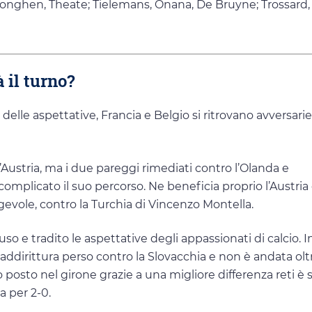
rtonghen, Theate; Tielemans, Onana, De Bruyne; Trossard,
 il turno?
elle aspettative, Francia e Belgio si ritrovano avversarie 
l’Austria, ma i due pareggi rimediati contro l’Olanda e
omplicato il suo percorso. Ne beneficia proprio l’Austria
agevole, contro la Turchia di Vincenzo Montella.
uso e tradito le aspettative degli appassionati di calcio. I
ddirittura perso contro la Slovacchia e non è andata oltr
o posto nel girone grazie a una migliore differenza reti è s
a per 2-0.