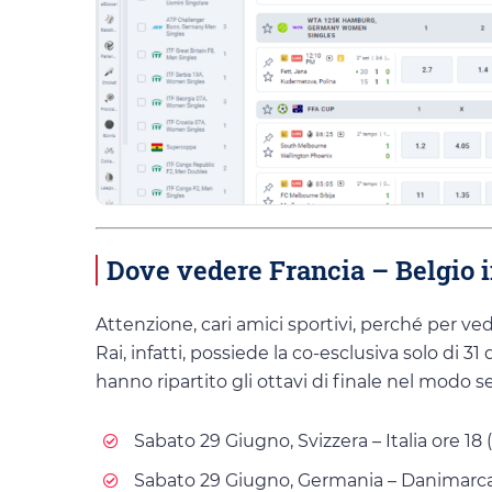
Dove vedere Francia – Belgio i
Attenzione, cari amici sportivi, perché per v
Rai, infatti, possiede la co-esclusiva solo di 3
hanno ripartito gli ottavi di finale nel modo 
Sabato 29 Giugno, Svizzera – Italia ore 18 
Sabato 29 Giugno, Germania – Danimarca 