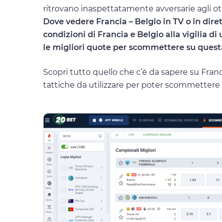
ritrovano inaspettatamente avversarie agli otta
Dove vedere Francia – Belgio in TV o in dire
condizioni di Francia e Belgio alla vigilia d
le migliori quote per scommettere su quest
Scopri tutto quello che c’è da sapere su Franc
tattiche da utilizzare per poter scommettere