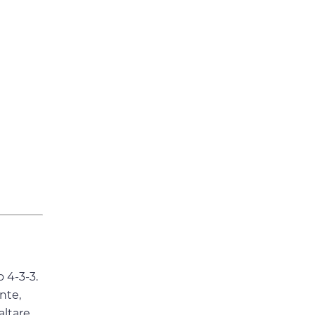
 4-3-3.
nte,
altare