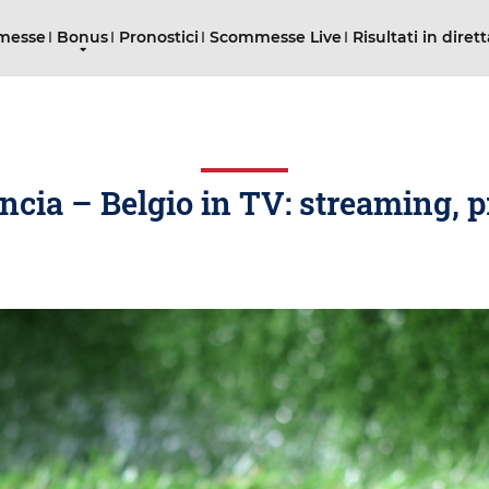
mmesse
Bonus
Pronostici
Scommesse Live
Risultati in diret
cia – Belgio in TV: streaming, p