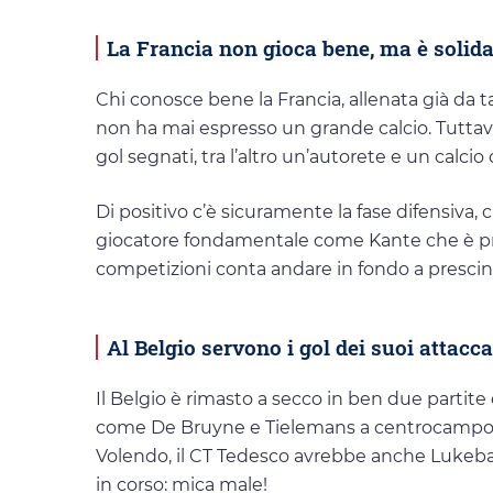
La Francia non gioca bene, ma è solid
Chi conosce bene la Francia, allenata già da 
non ha mai espresso un grande calcio. Tuttavia
gol segnati, tra l’altro un’autorete e un calcio 
Di positivo c’è sicuramente la fase difensiv
giocatore fondamentale come Kante che è pra
competizioni conta andare in fondo a prescind
Al Belgio servono i gol dei suoi attacca
Il Belgio è rimasto a secco in ben due partit
come De Bruyne e Tielemans a centrocampo, 
Volendo, il CT Tedesco avrebbe anche Lukeba
in corso: mica male!