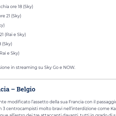
chia ore 18 (Sky)
e 21 (Sky)
ky)
21 (Rai e Sky)
 (Sky)
(Rai e Sky)
 visione in streaming su Sky Go e NOW.
ncia – Belgio
 modificato l’assetto della sua Francia con il passaggio
on 3 centrocampisti molto bravi nell’interdizione come Ka
ue all’estro dei tre attaccanti davanti, tutti in grado di s