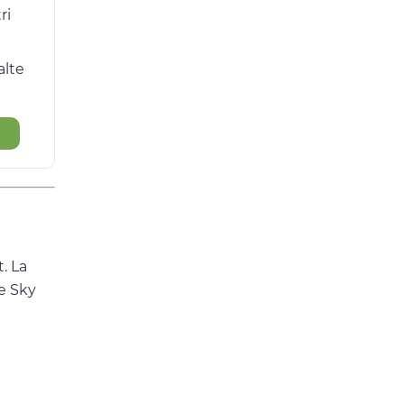
ri
alte
. La
 e Sky