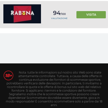
94
/100
VISITA
VALUTAZIONE
Nota: tutte le informazioni sul nostro sito Web sono state
attentamente controllate. Tuttavia, a causa delle offerte in
continua evoluzione dei fornitori di scommesse sportive,
potrebbero verificarsi delle deviazioni. In particolare, ti invitiamo a
ricontrollare le quote e le offerte di bonus sul sito web del relativo
fornitore. Si applicano i termini e le condizioni del fornitore.
Segnaliamo inoltre che le scommesse sportive possono creare
dipendenza! Scommettere dovrebbe essere divertente, gioca in
modo responsabile! È consentito scommettere solo a partire dai 18
anni.