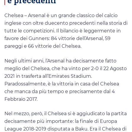
e precedenti
Chelsea – Arsenal è un grande classico del calcio
inglese con oltre duecento precedenti nella storia di
tutte le competizioni. Il bilancio è leggermente in
favore dei Gunners: 84 vittorie dell’Arsenal, 59
pareggi e 66 vittorie del Chelsea.
Negli ultimi anni, l’Arsenal ha decisamente fatto
meglio del Chelsea, che ha vinto per 2-0 il 22 Agosto
2021 in trasferta all’Emirates Stadium.
Paradossalmente, è la vittoria in casa del Chelsea
che manca da più tempo e precisamente dal 4
Febbraio 2017.
Nel mezzo, però, il Chelsea si è aggiudicato la partita
decisamente più importante: la finale di Europa
League 2018-2019 disputata a Baku. Era il Chelsea di