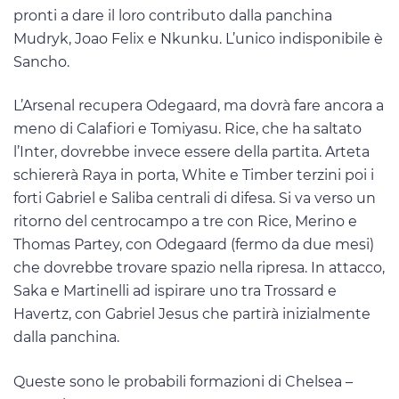
pronti a dare il loro contributo dalla panchina
Mudryk, Joao Felix e Nkunku. L’unico indisponibile è
Sancho.
L’Arsenal recupera Odegaard, ma dovrà fare ancora a
meno di Calafiori e Tomiyasu. Rice, che ha saltato
l’Inter, dovrebbe invece essere della partita. Arteta
schiererà Raya in porta, White e Timber terzini poi i
forti Gabriel e Saliba centrali di difesa. Si va verso un
ritorno del centrocampo a tre con Rice, Merino e
Thomas Partey, con Odegaard (fermo da due mesi)
che dovrebbe trovare spazio nella ripresa. In attacco,
Saka e Martinelli ad ispirare uno tra Trossard e
Havertz, con Gabriel Jesus che partirà inizialmente
dalla panchina.
Queste sono le probabili formazioni di Chelsea –