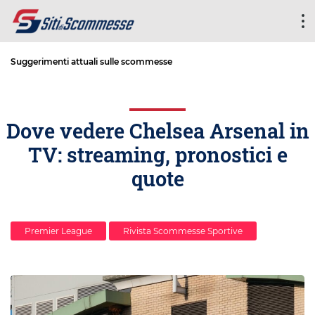
Suggerimenti attuali sulle scommesse
Dove vedere Chelsea Arsenal in
TV: streaming, pronostici e
quote
Premier League
Rivista Scommesse Sportive