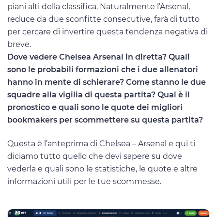
piani alti della classifica. Naturalmente l’Arsenal,
reduce da due sconfitte consecutive, farà di tutto
per cercare di invertire questa tendenza negativa di
breve.
Dove vedere Chelsea Arsenal in diretta? Quali
sono le probabili formazioni che i due allenatori
hanno in mente di schierare? Come stanno le due
squadre alla vigilia di questa partita? Qual è il
pronostico e quali sono le quote dei migliori
bookmakers per scommettere su questa partita?
Questa è l’anteprima di Chelsea – Arsenal e qui ti
diciamo tutto quello che devi sapere su dove
vederla e quali sono le statistiche, le quote e altre
informazioni utili per le tue scommesse.