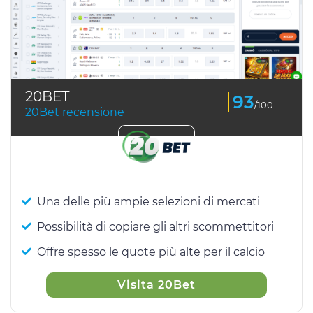
20BET
93
/100
20Bet recensione
Una delle più ampie selezioni di mercati
Possibilità di copiare gli altri scommettitori
Offre spesso le quote più alte per il calcio
Visita 20Bet