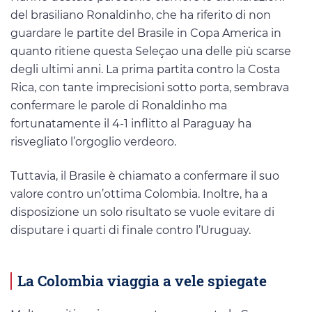
del brasiliano Ronaldinho, che ha riferito di non
guardare le partite del Brasile in Copa America in
quanto ritiene questa Seleçao una delle più scarse
degli ultimi anni. La prima partita contro la Costa
Rica, con tante imprecisioni sotto porta, sembrava
confermare le parole di Ronaldinho ma
fortunatamente il 4-1 inflitto al Paraguay ha
risvegliato l’orgoglio verdeoro.
Tuttavia, il Brasile è chiamato a confermare il suo
valore contro un’ottima Colombia. Inoltre, ha a
disposizione un solo risultato se vuole evitare di
disputare i quarti di finale contro l’Uruguay.
La Colombia viaggia a vele spiegate