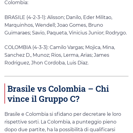
Colombia:
BRASILE (4-2-3-1): Alisson; Danilo, Eder Militao,
Marquinhos, Wendell; Joao Gomes, Bruno
Guimaraes; Savio, Paqueta, Vinicius Junior; Rodrygo.
COLOMBIA (4-3-3): Camilo Vargas; Mojica, Mina,
Sanchez D., Munoz; Rios, Lerma, Arias; James
Rodriguez, Jhon Cordoba, Luis Diaz.
Brasile vs Colombia – Chi
vince il Gruppo C?
Brasile e Colombia si sfidano per decretare le loro
rispettive sorti. La Colombia, a punteggio pieno
dopo due partite, ha la possibilità di qualificarsi