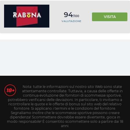
94
/100
VISITA
VALUTAZIONE
Nota: tutte le informazioni sul nostro sito Web sono state
attentamente controllate. Tuttavia, a causa delle offerte in
continua evoluzione dei fornitori di scommesse sportive,
potrebbero verificarsi delle deviazioni. In particolare, ti invitiamo a
ricontrollare le quote e le offerte di bonus sul sito web del relativo
fornitore. Si applicano i termini e le condizioni del fornitore.
Segnaliamo inoltre che le scommesse sportive possono creare
dipendenza! Scommettere dovrebbe essere divertente, gioca in
modo responsabile! È consentito scommettere solo a partire dai 18
anni.