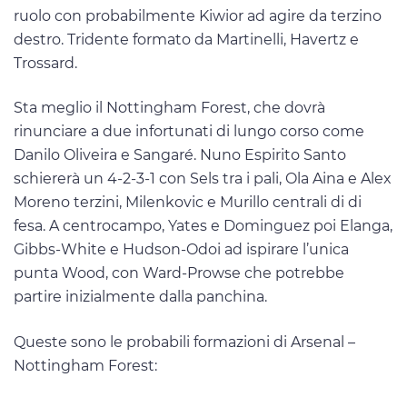
ruolo con probabilmente Kiwior ad agire da terzino
destro. Tridente formato da Martinelli, Havertz e
Trossard.
Sta meglio il Nottingham Forest, che dovrà
rinunciare a due infortunati di lungo corso come
Danilo Oliveira e Sangaré. Nuno Espirito Santo
schiererà un 4-2-3-1 con Sels tra i pali, Ola Aina e Alex
Moreno terzini, Milenkovic e Murillo centrali di di
fesa. A centrocampo, Yates e Dominguez poi Elanga,
Gibbs-White e Hudson-Odoi ad ispirare l’unica
punta Wood, con Ward-Prowse che potrebbe
partire inizialmente dalla panchina.
Queste sono le probabili formazioni di Arsenal –
Nottingham Forest: