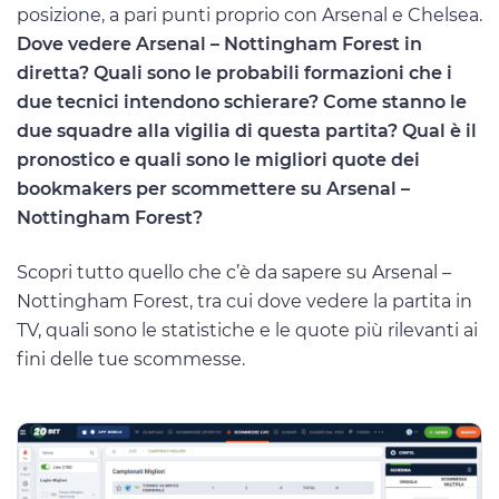
posizione, a pari punti proprio con Arsenal e Chelsea.
Dove vedere Arsenal – Nottingham Forest in
diretta? Quali sono le probabili formazioni che i
due tecnici intendono schierare? Come stanno le
due squadre alla vigilia di questa partita? Qual è il
pronostico e quali sono le migliori quote dei
bookmakers per scommettere su Arsenal –
Nottingham Forest?
Scopri tutto quello che c’è da sapere su Arsenal –
Nottingham Forest, tra cui dove vedere la partita in
TV, quali sono le statistiche e le quote più rilevanti ai
fini delle tue scommesse.