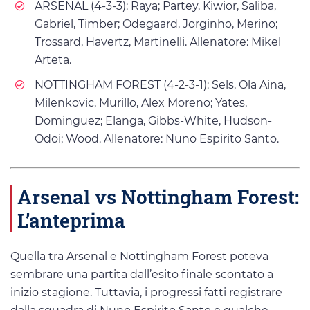
ARSENAL (4-3-3): Raya; Partey, Kiwior, Saliba,
Gabriel, Timber; Odegaard, Jorginho, Merino;
Trossard, Havertz, Martinelli. Allenatore: Mikel
Arteta.
NOTTINGHAM FOREST (4-2-3-1): Sels, Ola Aina,
Milenkovic, Murillo, Alex Moreno; Yates,
Dominguez; Elanga, Gibbs-White, Hudson-
Odoi; Wood. Allenatore: Nuno Espirito Santo.
Arsenal vs Nottingham Forest:
L’anteprima
Quella tra Arsenal e Nottingham Forest poteva
sembrare una partita dall’esito finale scontato a
inizio stagione. Tuttavia, i progressi fatti registrare