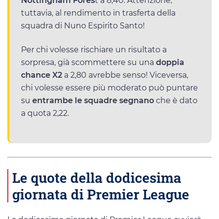
Nottingham Fores
t a 8,40. Attenzione,
tuttavia, al rendimento in trasferta della
squadra di Nuno Espirito Santo!
Per chi volesse rischiare un risultato a
sorpresa, già scommettere su una
doppia
chance X2
a 2,80 avrebbe senso! Viceversa,
chi volesse essere più moderato può puntare
su
entrambe le squadre segnano
che è dato
a quota 2,22.
Le quote della dodicesima
giornata di Premier League