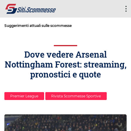
Suggerimenti attuali sulle scommesse
Dove vedere Arsenal
Nottingham Forest: streaming,
pronostici e quote
Premier League
Rivista Scommesse Sportive