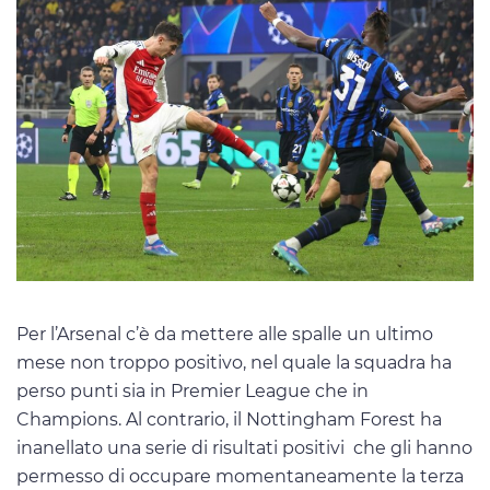
Per l’Arsenal c’è da mettere alle spalle un ultimo
mese non troppo positivo, nel quale la squadra ha
perso punti sia in Premier League che in
Champions. Al contrario, il Nottingham Forest ha
inanellato una serie di risultati positivi che gli hanno
permesso di occupare momentaneamente la terza