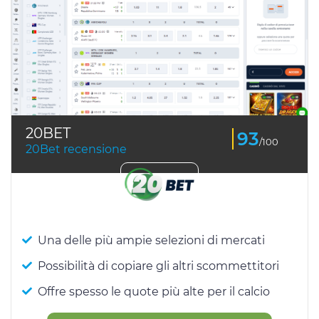
20BET
93
/100
20Bet recensione
Una delle più ampie selezioni di mercati
Possibilità di copiare gli altri scommettitori
Offre spesso le quote più alte per il calcio