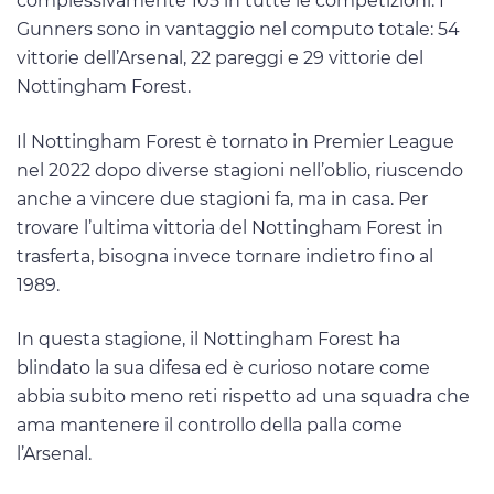
complessivamente 105 in tutte le competizioni. I
Gunners sono in vantaggio nel computo totale: 54
vittorie dell’Arsenal, 22 pareggi e 29 vittorie del
Nottingham Forest.
Il Nottingham Forest è tornato in Premier League
nel 2022 dopo diverse stagioni nell’oblio, riuscendo
anche a vincere due stagioni fa, ma in casa. Per
trovare l’ultima vittoria del Nottingham Forest in
trasferta, bisogna invece tornare indietro fino al
1989.
In questa stagione, il Nottingham Forest ha
blindato la sua difesa ed è curioso notare come
abbia subito meno reti rispetto ad una squadra che
ama mantenere il controllo della palla come
l’Arsenal.