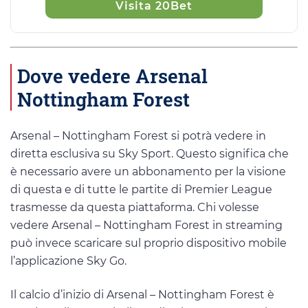
Visita 20Bet
Dove vedere Arsenal
Nottingham Forest
Arsenal – Nottingham Forest si potrà vedere in
diretta esclusiva su Sky Sport. Questo significa che
è necessario avere un abbonamento per la visione
di questa e di tutte le partite di Premier League
trasmesse da questa piattaforma. Chi volesse
vedere Arsenal – Nottingham Forest in streaming
può invece scaricare sul proprio dispositivo mobile
l’applicazione Sky Go.
Il calcio d’inizio di Arsenal – Nottingham Forest è