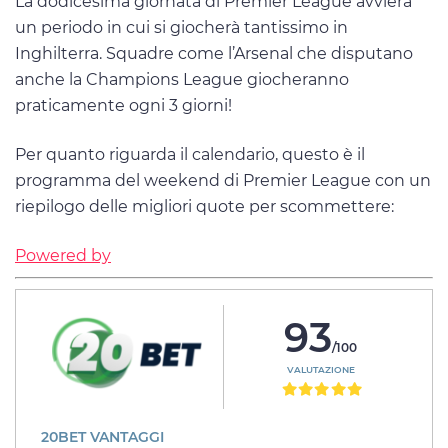
La dodicesima giornata di Premier League avvierà
un periodo in cui si giocherà tantissimo in
Inghilterra. Squadre come l’Arsenal che disputano
anche la Champions League giocheranno
praticamente ogni 3 giorni!
Per quanto riguarda il calendario, questo è il
programma del weekend di Premier League con un
riepilogo delle migliori quote per scommettere:
Powered by
93
/100
VALUTAZIONE
20BET VANTAGGI