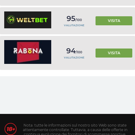
95
/100
VISITA
VALUTAZIONE
94
/100
VISITA
VALUTAZIONE
Nota: tutte le informazioni sul nostro sito Web sono state
attentamente controllate. Tuttavia, a causa delle offerte in
continua evoluzione dei fornitori di scommesse sportive,