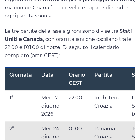
ma con un Ghana fisico e veloce capace di rendere
ogni partita sporca.
Le tre partite della fase a gironi sono divise tra
Stati
Uniti e Canada
, con orari italiani che oscillano tra le
22:00 e l’01:00 di notte. Di seguito il calendario
completo (orari CEST):
Giornata
Data
Orario
Partita
St
CEST
1ª
Mer. 17
22:00
Inghilterra-
Dal
giugno
Croazia
St
2026
(Ar
2ª
Mer. 24
01:00
Panama-
To
giugno
Croazia
St