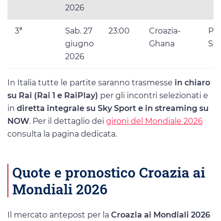
2026
3ª
Sab. 27
23:00
Croazia-
Phi
giugno
Ghana
St
2026
In Italia tutte le partite saranno trasmesse
in chiaro
su Rai (Rai 1 e RaiPlay)
per gli incontri selezionati e
in
diretta integrale su Sky Sport e in streaming su
NOW
. Per il dettaglio dei
gironi del Mondiale 2026
consulta la pagina dedicata.
Quote e pronostico Croazia ai
Mondiali 2026
Il mercato antepost per la
Croazia ai Mondiali 2026