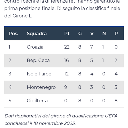
contro i cechi e la differenza reti hanno garantito la
prima posizione finale. Di seguito la classifica finale
del Girone L:
Pos.
Squadra
Pt
G
V
N
P
1
Croazia
22
8
7
1
0
2
Rep. Ceca
16
8
5
1
2
3
Isole Faroe
12
8
4
0
4
4
Montenegro
9
8
3
0
5
5
Gibilterra
0
8
0
0
8
Dati riepilogativi del girone di qualificazione UEFA,
conclusosi il 18 novembre 2025.