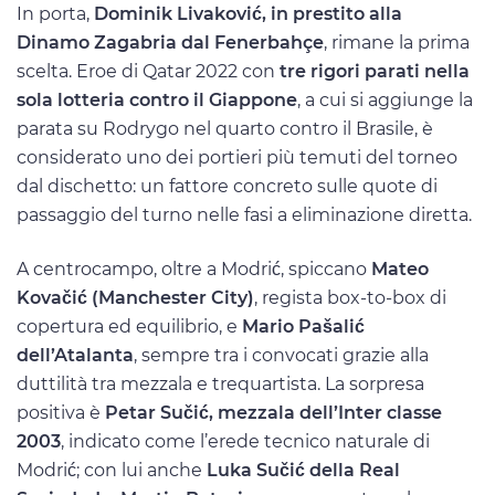
In porta,
Dominik Livaković, in prestito alla
Dinamo Zagabria dal Fenerbahçe
, rimane la prima
scelta. Eroe di Qatar 2022 con
tre rigori parati nella
sola lotteria contro il Giappone
, a cui si aggiunge la
parata su Rodrygo nel quarto contro il Brasile, è
considerato uno dei portieri più temuti del torneo
dal dischetto: un fattore concreto sulle quote di
passaggio del turno nelle fasi a eliminazione diretta.
A centrocampo, oltre a Modrić, spiccano
Mateo
Kovačić (Manchester City)
, regista box-to-box di
copertura ed equilibrio, e
Mario Pašalić
dell’Atalanta
, sempre tra i convocati grazie alla
duttilità tra mezzala e trequartista. La sorpresa
positiva è
Petar Sučić, mezzala dell’Inter classe
2003
, indicato come l’erede tecnico naturale di
Modrić; con lui anche
Luka Sučić della Real