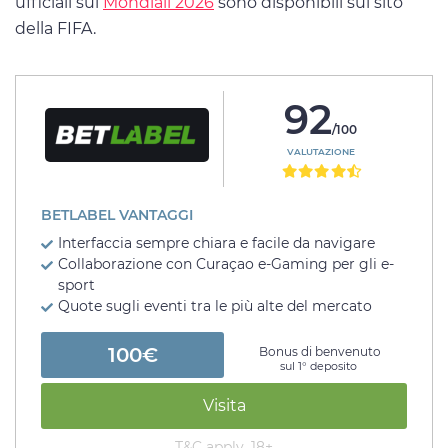
ufficiali sui
Mondiali 2026
sono disponibili sul sito
della FIFA.
92
/100
VALUTAZIONE
BETLABEL VANTAGGI
Interfaccia sempre chiara e facile da navigare
Collaborazione con Curaçao e-Gaming per gli e-
sport
Quote sugli eventi tra le più alte del mercato
100€
Bonus di benvenuto
sul 1° deposito
Visita
T&C apply, 18+