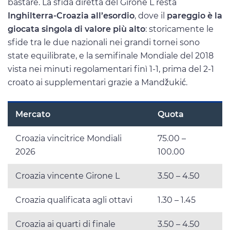
bastare. La sfida diretta del Girone L resta
Inghilterra-Croazia all’esordio
, dove il
pareggio è la
giocata singola di valore più alto
: storicamente le
sfide tra le due nazionali nei grandi tornei sono
state equilibrate, e la semifinale Mondiale del 2018
vista nei minuti regolamentari finì 1-1, prima del 2-1
croato ai supplementari grazie a Mandžukić.
Mercato
Quota
Croazia vincitrice Mondiali
75.00 –
2026
100.00
Croazia vincente Girone L
3.50 – 4.50
Croazia qualificata agli ottavi
1.30 – 1.45
Croazia ai quarti di finale
3.50 – 4.50