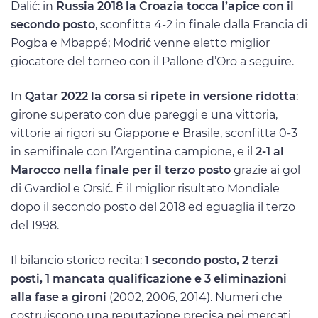
Dalić: in
Russia 2018 la Croazia tocca l’apice con il
secondo posto
, sconfitta 4-2 in finale dalla Francia di
Pogba e Mbappé; Modrić venne eletto miglior
giocatore del torneo con il Pallone d’Oro a seguire.
In
Qatar 2022 la corsa si ripete in versione ridotta
:
girone superato con due pareggi e una vittoria,
vittorie ai rigori su Giappone e Brasile, sconfitta 0-3
in semifinale con l’Argentina campione, e il
2-1 al
Marocco nella finale per il terzo posto
grazie ai gol
di Gvardiol e Orsić. È il miglior risultato Mondiale
dopo il secondo posto del 2018 ed eguaglia il terzo
del 1998.
Il bilancio storico recita:
1 secondo posto, 2 terzi
posti, 1 mancata qualificazione e 3 eliminazioni
alla fase a gironi
(2002, 2006, 2014). Numeri che
costruiscono una reputazione precisa nei mercati