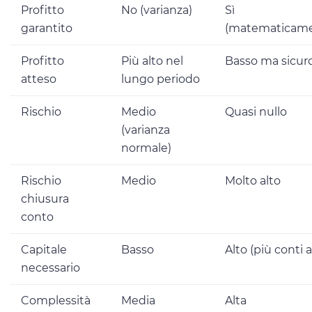
Profitto
No (varianza)
Sì
garantito
(matematicame
Profitto
Più alto nel
Basso ma sicur
atteso
lungo periodo
Rischio
Medio
Quasi nullo
(varianza
normale)
Rischio
Medio
Molto alto
chiusura
conto
Capitale
Basso
Alto (più conti a
necessario
Complessità
Media
Alta