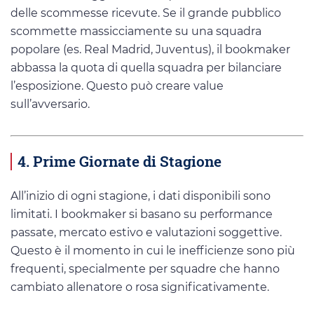
delle scommesse ricevute. Se il grande pubblico
scommette massicciamente su una squadra
popolare (es. Real Madrid, Juventus), il bookmaker
abbassa la quota di quella squadra per bilanciare
l’esposizione. Questo può creare value
sull’avversario.
4. Prime Giornate di Stagione
All’inizio di ogni stagione, i dati disponibili sono
limitati. I bookmaker si basano su performance
passate, mercato estivo e valutazioni soggettive.
Questo è il momento in cui le inefficienze sono più
frequenti, specialmente per squadre che hanno
cambiato allenatore o rosa significativamente.