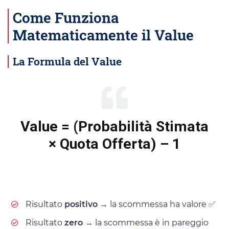
Come Funziona
Matematicamente il Value
La Formula del Value
Value = (Probabilità Stimata
× Quota Offerta) – 1
Risultato
positivo
→ la scommessa ha valore ✅
Risultato
zero
→ la scommessa è in pareggio