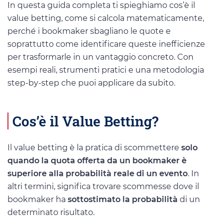
In questa guida completa ti spieghiamo cos’è il
value betting, come si calcola matematicamente,
perché i bookmaker sbagliano le quote e
soprattutto come identificare queste inefficienze
per trasformarle in un vantaggio concreto. Con
esempi reali, strumenti pratici e una metodologia
step-by-step che puoi applicare da subito.
Cos’è il Value Betting?
Il value betting è la pratica di scommettere
solo
quando la quota offerta da un bookmaker è
superiore alla probabilità reale di un evento
. In
altri termini, significa trovare scommesse dove il
bookmaker ha
sottostimato la probabilità
di un
determinato risultato.