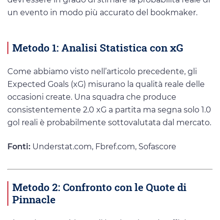
un evento in modo più accurato del bookmaker.
Metodo 1: Analisi Statistica con xG
Come abbiamo visto nell’articolo precedente, gli
Expected Goals (xG) misurano la qualità reale delle
occasioni create. Una squadra che produce
consistentemente 2.0 xG a partita ma segna solo 1.0
gol reali è probabilmente sottovalutata dal mercato.
Fonti:
Understat.com, Fbref.com, Sofascore
Metodo 2: Confronto con le Quote di
Pinnacle