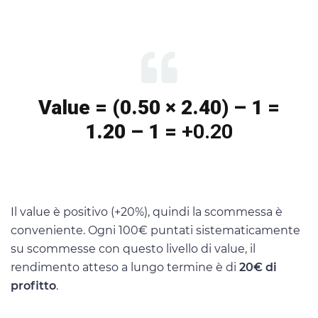
Value = (0.50 × 2.40) – 1 =
1.20 – 1 =
+0.20
Il value è positivo (+20%), quindi la scommessa è
conveniente. Ogni 100€ puntati sistematicamente
su scommesse con questo livello di value, il
rendimento atteso a lungo termine è di
20€ di
profitto
.