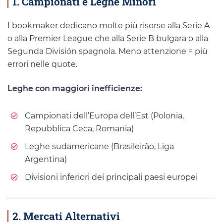
1. Campionati e Leghe Minori
I bookmaker dedicano molte più risorse alla Serie A
o alla Premier League che alla Serie B bulgara o alla
Segunda División spagnola. Meno attenzione = più
errori nelle quote.
Leghe con maggiori inefficienze:
Campionati dell’Europa dell’Est (Polonia,
Repubblica Ceca, Romania)
Leghe sudamericane (Brasileirão, Liga
Argentina)
Divisioni inferiori dei principali paesi europei
2. Mercati Alternativi