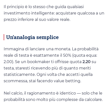
Il principio è lo stesso che guida qualsiasi
investimento intelligente: acquistare qualcosa a un
prezzo inferiore al suo valore reale.
Un’analogia semplice
Immagina di lanciare una moneta. La probabilità
reale di testa è esattamente il 50% (quota equa:
2.00). Se un bookmaker ti offrisse quota
2.20
su
testa, staresti ricevendo più di quanto meriti
statisticamente. Ogni volta che accetti quella
scommessa, stai facendo value betting.
Nel calcio, il ragionamento è identico — solo che le
probabilità sono molto più complesse da calcolare.