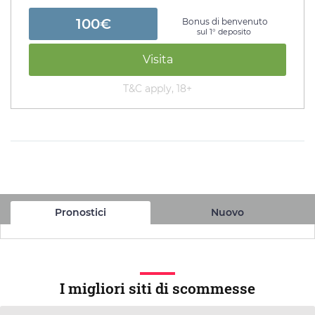
100€
Bonus di benvenuto
sul 1° deposito
Visita
T&C apply, 18+
Pronostici
Nuovo
I migliori siti di scommesse