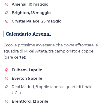
Arsenal, 10 maggio
Brighton, 18 maggio
Crystal Palace, 25 maggio
Calendario Arsenal
Ecco le prossime avversarie che dovrà affrontare la
squadra di Mikel Arteta, tra campionato e coppe
(gare certe):
Fulham, 1 aprile
Everton 5 aprile
Real Madrid, 8 aprile (andata quarti di finale
UCL)
Brentford, 12 aprile