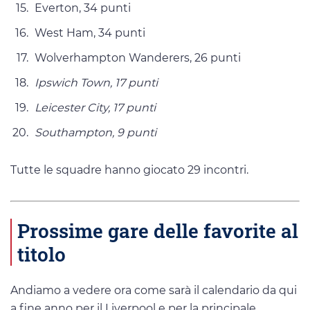
Everton, 34 punti
West Ham, 34 punti
Wolverhampton Wanderers, 26 punti
Ipswich Town, 17 punti
Leicester City, 17 punti
Southampton, 9 punti
Tutte le squadre hanno giocato 29 incontri.
Prossime gare delle favorite al
titolo
Andiamo a vedere ora come sarà il calendario da qui
a fine anno per il Liverpool e per la principale