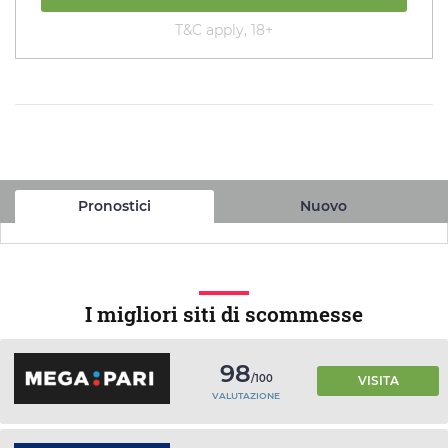
T&C apply, 18+
Pronostici
Nuovo
I migliori siti di scommesse
98
/100
VISITA
VALUTAZIONE