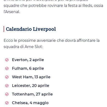
squadre che potrebbe rovinare la festa ai Reds, ossia
l’Arsenal.
Calendario Liverpool
Ecco le prossime avversarie che dovrà affrontare la
squadra di Arne Slot:
Everton, 2 aprile
Fulham, 6 aprile
West Ham, 13 aprile
Leicester, 20 aprile
Tottenham, 27 aprile
Chelsea, 4 maggio