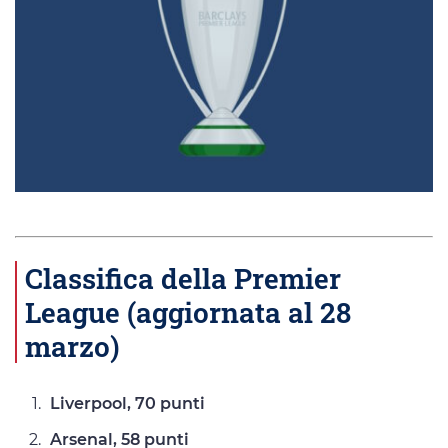
Classifica della Premier
League (aggiornata al 28
marzo)
Liverpool, 70 punti
Arsenal, 58 punti