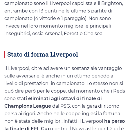
campionato sono il Liverpool capolista e il Brighton,
entrambe con 13 punti nelle ultime 5 partite di
campionato (4 vittorie e 1 pareggio). Non sono
invece nel loro momento migliore le principali
inseguitrici, ossia Arsenal, Forest e Chelsea.
Stato di forma Liverpool
Il Liverpool, oltre ad avere un sostanziale vantaggio
sulle avversarie, è anche in un ottimo periodo a
livello di prestazioni in campionato. Lo stesso non si
può dire però per le coppe, dal momento che i Reds
sono stati
eliminati agli ottavi di finale di
Champions League
dal PSG, con la gara di ritorno
persa ai rigori. Anche nelle coppe inglesi la fortuna
non è stata delle migliori, infatti il Liverpool
ha perso
la finale di EFL Cup
contro il Newcastle per 1-2 ed è