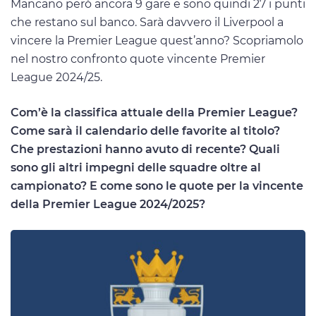
Mancano però ancora 9 gare e sono quindi 27 i punti
che restano sul banco. Sarà davvero il Liverpool a
vincere la Premier League quest’anno? Scopriamolo
nel nostro confronto quote vincente Premier
League 2024/25.
Com’è la classifica attuale della Premier League?
Come sarà il calendario delle favorite al titolo?
Che prestazioni hanno avuto di recente? Quali
sono gli altri impegni delle squadre oltre al
campionato? E come sono le quote per la vincente
della Premier League 2024/2025?