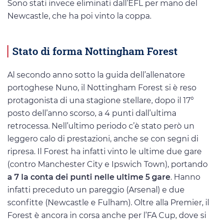
Sono stati invece eliminati dall’EFL per mano del
Newcastle, che ha poi vinto la coppa.
Stato di forma Nottingham Forest
Al secondo anno sotto la guida dell’allenatore
portoghese Nuno, il Nottingham Forest si è reso
protagonista di una stagione stellare, dopo il 17°
posto dell’anno scorso, a 4 punti dall’ultima
retrocessa. Nell’ultimo periodo c’è stato però un
leggero calo di prestazioni, anche se con segni di
ripresa. Il Forest ha infatti vinto le ultime due gare
(contro Manchester City e Ipswich Town), portando
a 7 la conta dei punti nelle ultime 5 gare
. Hanno
infatti preceduto un pareggio (Arsenal) e due
sconfitte (Newcastle e Fulham). Oltre alla Premier, il
Forest è ancora in corsa anche per l’FA Cup, dove si