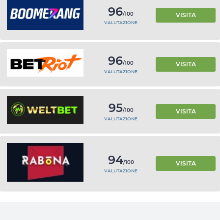
96
/100
VISITA
VALUTAZIONE
96
/100
VISITA
VALUTAZIONE
95
/100
VISITA
VALUTAZIONE
94
/100
VISITA
VALUTAZIONE