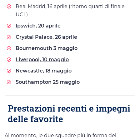
Real Madrid, 16 aprile (ritorno quarti di finale
UCL)
Ipswich, 20 aprile
Crystal Palace, 26 aprile
Bournemouth 3 maggio
Liverpool, 10 maggio
Newcastle, 18 maggio
Southampton 25 maggio
Prestazioni recenti e impegni
delle favorite
Al momento, le due squadre più in forma del