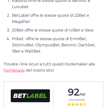
Rabona offre le stesse quote di BetRiot e
Lunubet
BetLabel offre le stesse quote di 22Bet e
MegaPari
20Bet offre le stesse quote di IviBet e Vave
Pribet offre le stesse quote di EmirBet,
SlotimoBet, OlympusBet, Betonic, Dachbet,
1Bet e WeltBet
Trovate i link sicuri a tutti questi bookmaker alla
homepage
del nostro sito!
92
/100
VALUTAZIONE