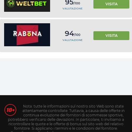
95
/100
VISITA
VALUTAZIONE
94
/100
VISITA
VALUTAZIONE
Nota: tutte le informazioni sul nostro sito Web sono state
attentamente controllate. Tuttavia, a causa delle offerte in
continua evoluzione dei fornitori di scommesse sportive,
potrebbero verificarsi delle deviazioni. In particolare, ti invitiamo a
ricontrollare le quote e le offerte di bonus sul sito web del relativo
fornitore. Si applicano i termini e le condizioni del fornitore.