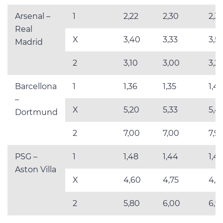
Arsenal –
1
2,22
2,30
2,3
Real
X
3,40
3,33
3,5
Madrid
2
3,10
3,00
3,2
Barcellona
1
1,36
1,35
1,4
–
X
5,20
5,33
5,4
Dortmund
2
7,00
7,00
7,9
PSG –
1
1,48
1,44
1,4
Aston Villa
X
4,60
4,75
4,8
2
5,80
6,00
6,91