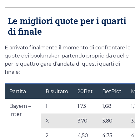
Le migliori quote per i quarti
di finale
È arrivato finalmente il momento di confrontare le
quote dei bookmaker, partendo proprio da quelle
per le quattro gare d’andata di questi quarti di
finale:
Partita
Risultato
20Bet
BetRiot
Meg
Bayern –
1
1,73
1,68
1,7
Inter
X
3,70
3,80
3,9
2
4,50
4,75
4,9