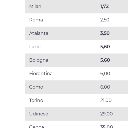
Milan
1,72
Roma
2,50
Atalanta
3,50
Lazio
5,60
Bologna
5,60
Fiorentina
6,00
Como
6,00
Torino
21,00
Udinese
29,00
Genoa
35,00