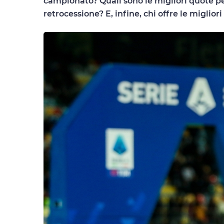
campionato? Quali sono le migliori quote p
retrocessione? E, infine, chi offre le miglior