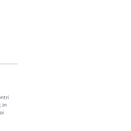
ntri
y
, in
oi