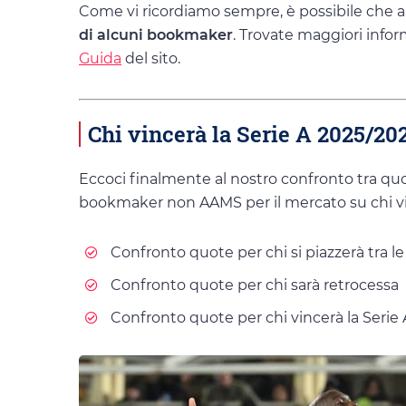
Come vi ricordiamo sempre, è possibile che alc
di alcuni bookmaker
. Trovate maggiori inform
Guida
del sito.
Chi vincerà la Serie A 2025/20
Eccoci finalmente al nostro confronto tra quo
bookmaker non AAMS per il mercato su chi vin
Confronto quote per chi si piazzerà tra l
Confronto quote per chi sarà retrocessa
Confronto quote per chi vincerà la Serie