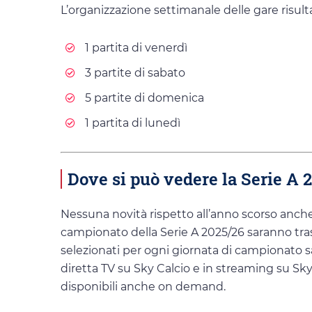
L’organizzazione settimanale delle gare risulta
1 partita di venerdì
3 partite di sabato
5 partite di domenica
1 partita di lunedì
Dove si può vedere la Serie A 
Nessuna novità rispetto all’anno scorso anche pe
campionato della Serie A 2025/26 saranno t
selezionati per ogni giornata di campionato
diretta TV su Sky Calcio e in streaming su Sk
disponibili anche on demand.