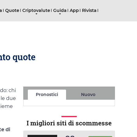
ta
Quote
Criptovalute
Guida
App
Rivista
nto quote
do: chi
Pronostici
Nuovo
 le due
ssieme
I migliori siti di scommesse
te di