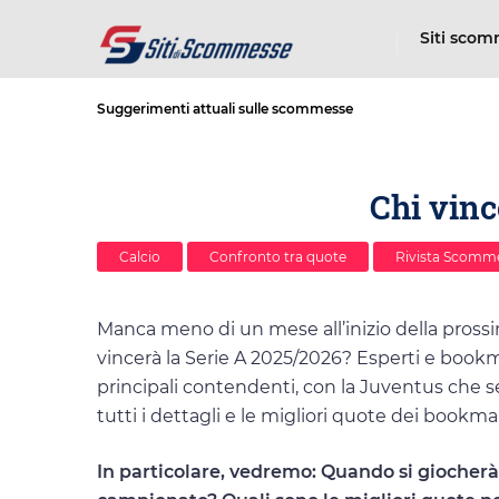
Siti sco
Suggerimenti attuali sulle scommesse
Chi vinc
Calcio
Confronto tra quote
Rivista Scomme
Manca meno di un mese all’inizio della prossi
vincerà la Serie A 2025/2026? Esperti e bookm
principali contendenti, con la Juventus che 
tutti i dettagli e le migliori quote dei bookm
In particolare, vedremo: Quando si giocherà 