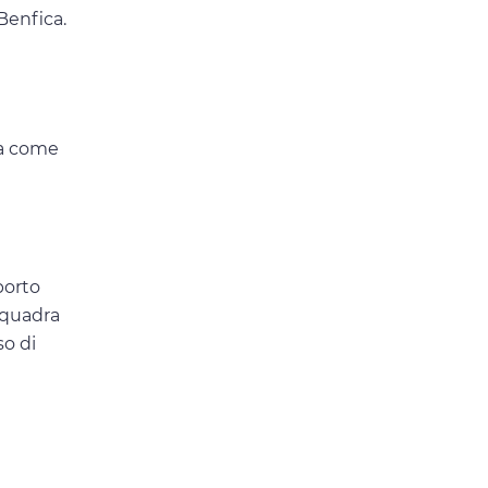
 Benfica.
ma come
porto
 squadra
so di