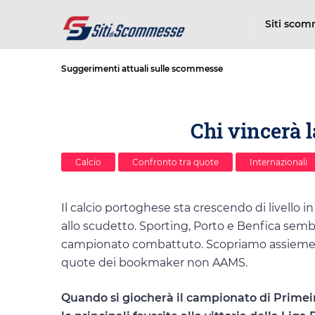
Siti sco
Suggerimenti attuali sulle scommesse
Chi vincerà l
Calcio
Confronto tra quote
Internazionali
Il calcio portoghese sta crescendo di livello i
allo scudetto. Sporting, Porto e Benfica sembr
campionato combattuto. Scopriamo assieme chi
quote dei bookmaker non AAMS.
Quando si giocherà il campionato di Primei