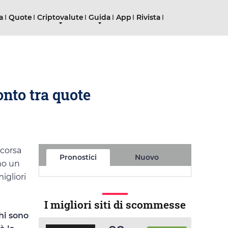
ta
Quote
Criptovalute
Guida
App
Rivista
onto tra quote
 corsa
Pronostici
Nuovo
amo un
igliori
I migliori siti di scommesse
hi sono