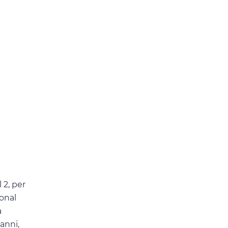
 2, per
ional
a
 anni,