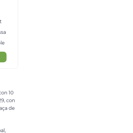
t
ssa
ple
con 10
29, con
Taça de
al,