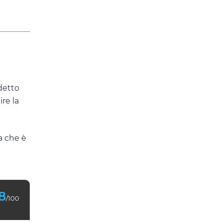
udetto
re la
a che è
8
/100