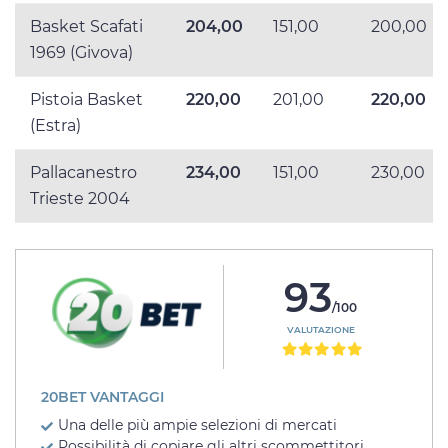
Basket Scafati
204,00
151,00
200,00
1969 (Givova)
Pistoia Basket
220,00
201,00
220,00
(Estra)
Pallacanestro
234,00
151,00
230,00
Trieste 2004
93
/100
VALUTAZIONE
20BET VANTAGGI
Una delle più ampie selezioni di mercati
Possibilità di copiare gli altri scommettitori