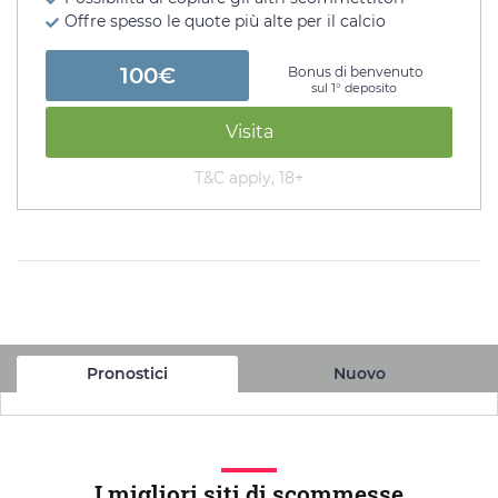
Offre spesso le quote più alte per il calcio
100€
Bonus di benvenuto
sul 1° deposito
Visita
T&C apply, 18+
Pronostici
Nuovo
I migliori siti di scommesse