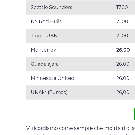
Seattle Sounders
17,00
NY Red Bulls
21,00
Tigres UANL
21,00
Monterrey
26,00
Guadalajara
26,00
Minnesota United
26,00
UNAM (Pumas)
26,00
Vi ricordiamo come sempre che molti siti di 