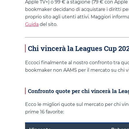
Apple TV+) o 99 € a stagione (79 € con Apple
bookmaker decidano di acquistare i diritti per 
proprio sito agli utenti attivi. Maggiori inform
Guida
del sito.
Chi vincerà la Leagues Cup 20
Eccoci finalmente al nostro confronto tra quo
bookmaker non AAMS per il mercato su chi v
Confronto quote per chi vincerà la Le
Ecco le migliori quote sul mercato per chi vi
prime 16 favorite: