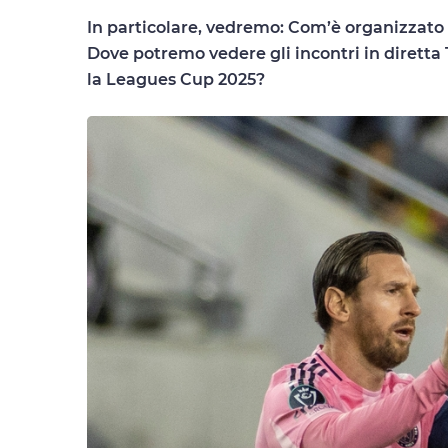
In particolare, vedremo: Com’è organizzato 
Dove potremo vedere gli incontri in diretta TV
la Leagues Cup 2025?