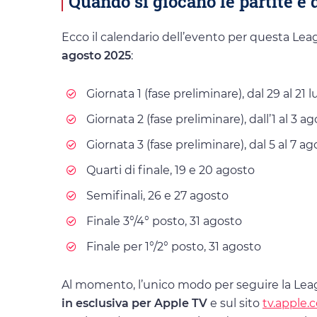
Quando si giocano le partite e
Ecco il calendario dell’evento per questa Le
agosto 2025
:
Giornata 1 (fase preliminare), dal 29 al 21 l
Giornata 2 (fase preliminare), dall’1 al 3 a
Giornata 3 (fase preliminare), dal 5 al 7 a
Quarti di finale, 19 e 20 agosto
Semifinali, 26 e 27 agosto
Finale 3°/4° posto, 31 agosto
Finale per 1°/2° posto, 31 agosto
Al momento, l’unico modo per seguire la Le
in esclusiva per Apple TV
e sul sito
tv.apple.