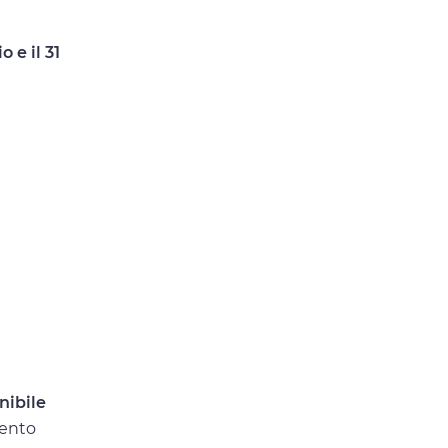
io e il 31
nibile
mento