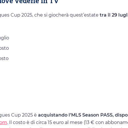
 dove vederle in TV
agues Cup 2025, che si giocherà quest’estate
tra il 29 lugl
uglio
gosto
gosto
agues Cup 2025 è
acquistando l’MLS Season PASS, dispo
com
. Il costo è di circa 15 euro al mese (13 € con abbona