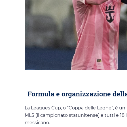
Formula e organizzazione dell
La Leagues Cup, o “Coppa delle Leghe”, è un 
MLS (il campionato statunitense) e tutti e 18 
messicano.