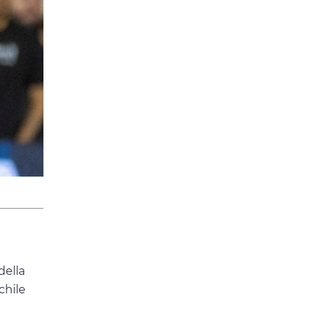
della
chile