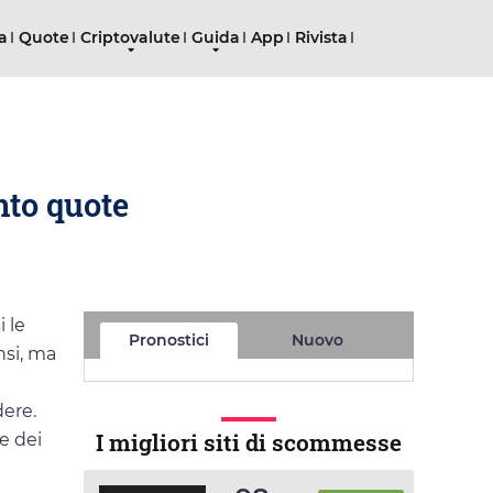
ta
Quote
Criptovalute
Guida
App
Rivista
nto quote
 le
Pronostici
Nuovo
nsi, ma
i
dere.
I migliori siti di scommesse
e dei