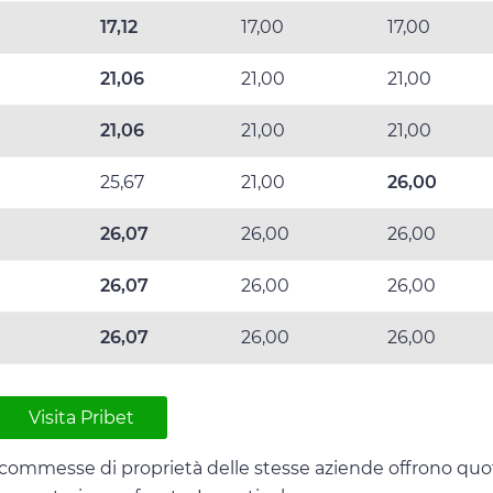
17,12
17,00
17,00
21,06
21,00
21,00
21,06
21,00
21,00
25,67
21,00
26,00
26,07
26,00
26,00
26,07
26,00
26,00
26,07
26,00
26,00
Visita Pribet
scommesse di proprietà delle stesse aziende offrono quo