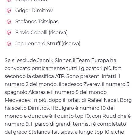
Grigor Dimitrov
Stefanos Tsitsipas
Flavio Cobolli (riserva)
Jan Lennard Struff (riserva)
Se si esclude Jannik Sinner, il Team Europa ha
convocato praticamente tutti i giocatori più forti
secondo la classifica ATP. Sono presenti infatti il
numero 2 del mondo, il tedesco Zverev, il numero 3
spagnolo Alcaraz e il numero 5 del mondo
Medvedev. In più, dopo il forfait di Rafael Nadal, Borg
ha scelto Dimitrov. Il bulgaro è numero 10 del
mondo e dunque è il quinto top 10, con Ruud che è
numero 9. Il parco di grandi tennisti è completato
dal greco Stefanos Tsitisipas, a lungo top 10 e che