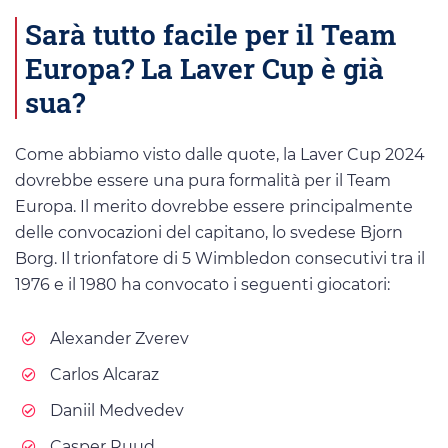
Sarà tutto facile per il Team
Europa? La Laver Cup è già
sua?
Come abbiamo visto dalle quote, la Laver Cup 2024
dovrebbe essere una pura formalità per il Team
Europa. Il merito dovrebbe essere principalmente
delle convocazioni del capitano, lo svedese Bjorn
Borg. Il trionfatore di 5 Wimbledon consecutivi tra il
1976 e il 1980 ha convocato i seguenti giocatori:
Alexander Zverev
Carlos Alcaraz
Daniil Medvedev
Casper Ruud