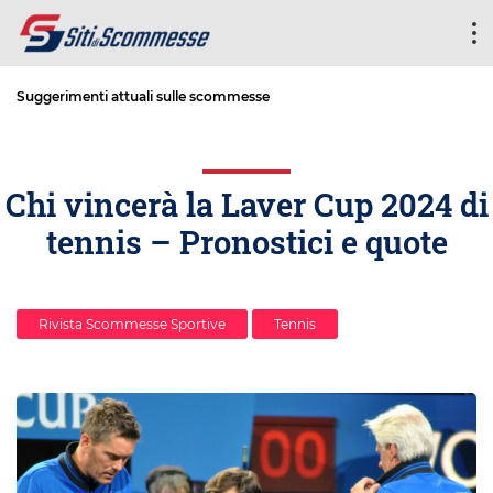
Suggerimenti attuali sulle scommesse
Chi vincerà la Laver Cup 2024 di
tennis – Pronostici e quote
Rivista Scommesse Sportive
Tennis