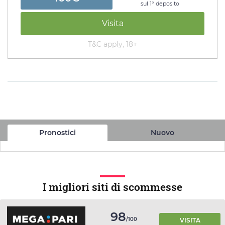
sul 1° deposito
Visita
T&C apply, 18+
Pronostici
Nuovo
I migliori siti di scommesse
98
/100
VISITA