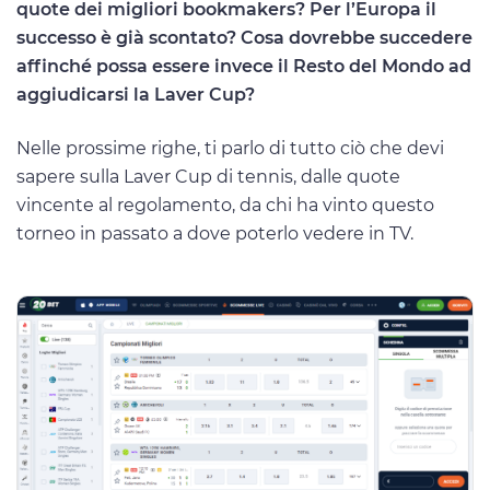
quote dei migliori bookmakers? Per l’Europa il
successo è già scontato? Cosa dovrebbe succedere
affinché possa essere invece il Resto del Mondo ad
aggiudicarsi la Laver Cup?
Nelle prossime righe, ti parlo di tutto ciò che devi
sapere sulla Laver Cup di tennis, dalle quote
vincente al regolamento, da chi ha vinto questo
torneo in passato a dove poterlo vedere in TV.