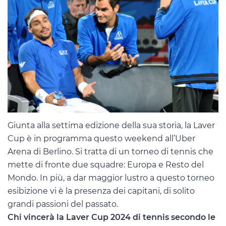
Giunta alla settima edizione della sua storia, la Laver
Cup è in programma questo weekend all’Uber
Arena di Berlino. Si tratta di un torneo di tennis che
mette di fronte due squadre: Europa e Resto del
Mondo. In più, a dar maggior lustro a questo torneo
esibizione vi è la presenza dei capitani, di solito
grandi passioni del passato.
Chi vincerà la Laver Cup 2024 di tennis secondo le