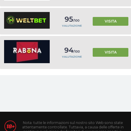
95
/100
VISITA
VALUTAZIONE
94
/100
VISITA
VALUTAZIONE
Nota: tutte le informazioni sul nostro sito Web sono state
attentamente controllate. Tuttavia, a causa delle offerte in