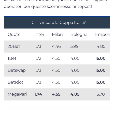
operatori per queste scommesse antepost!
Chi vincerà la Coppa Italia?
Quote
Inter
Milan
Bologna
Empoli
20Bet
1,73
4,46
3,99
14,80
1Bet
1,72
4,50
4,00
15,00
Betswap
1,73
4,50
4,00
15,00
BetRiot
1,73
4,50
4,00
15,00
MegaPari
1,74
4,55
4,05
13,70