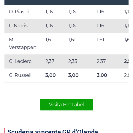
O. Piastri
1,16
1,16
1,16
1,16
L. Norris
1,16
1,16
1,16
1,17
M.
1,61
1,61
1,61
1,6
Verstappen
C. Leclerc
2,37
2,35
2,37
2,5
G. Russell
3,00
3,00
3,00
2,8
Visita BetLabel
Scuderia vincente GP d’Olanda