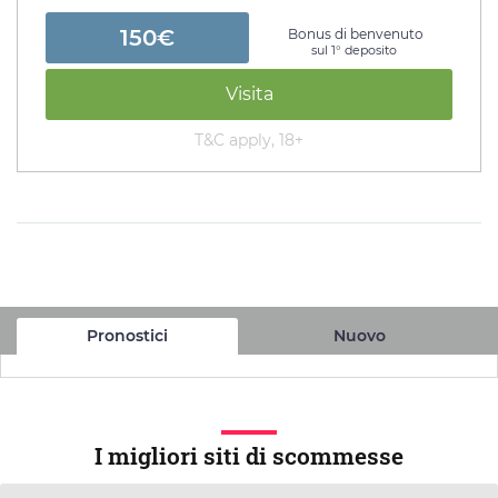
150€
Bonus di benvenuto
sul 1° deposito
Visita
T&C apply, 18+
Pronostici
Nuovo
I migliori siti di scommesse