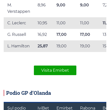
M.
8,96
9,00
9,00
7,2
Verstappen
C. Leclerc
10,95
11,00
11,00
11,2
G. Russell
16,92
17,00
17,00
13,
L. Hamilton
25,87
19,00
19,00
15,
Visita Emirbet
Podio GP d’Olanda
Sul podio
IviBet
Emirbet
Rabona
Bet