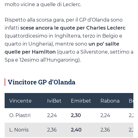
molto vicine a quelle di Leclerc.
Rispetto alla scorsa gara, per il GP d’Olanda sono
infatti
scese ancora le quote per Charles Leclerc
(quattordicesimo in Inghilterra, terzo in Belgio e
quarto in Ungheria), mentre sono
un po’ salite
quelle per Hamilton
(quarto a Silverstone, settimo a
Spa e 12esimo all’Hungaroring).
Vincitore GP d’Olanda
Vincente
IviBet
Emirbet
Rabona
Bet
O. Piastri
2,24
2,30
2,24
2,27
L. Norris
2,36
2,40
2,36
2,3