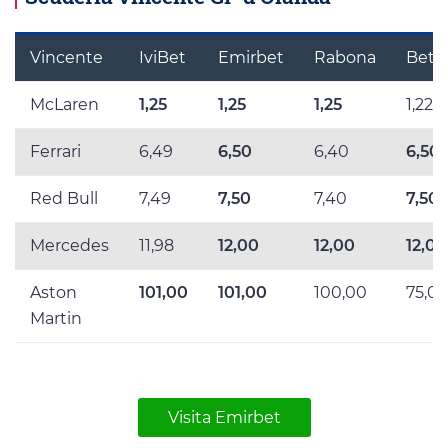
Vincente
IviBet
Emirbet
Rabona
BetL
McLaren
1,25
1,25
1,25
1,222
Ferrari
6,49
6,50
6,40
6,50
Red Bull
7,49
7,50
7,40
7,50
Mercedes
11,98
12,00
12,00
12,00
Aston
101,00
101,00
100,00
75,0
Martin
Visita Emirbet