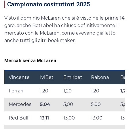
Campionato costruttori 2025
Visto il dominio McLaren che si è visto nelle prime 14
gare, anche BetLabel ha chiuso definitivamente il
mercato con la McLaren, come avevano già fatto
anche tutti gli altri bookmaker.
Mercati senza McLaren
Vincente
IviBet
Emirbet
Rabona
Bet
Ferrari
1,20
1,20
1,20
1,20
Mercedes
5,04
5,00
5,00
5,0
Red Bull
13,11
13,00
13,00
13,