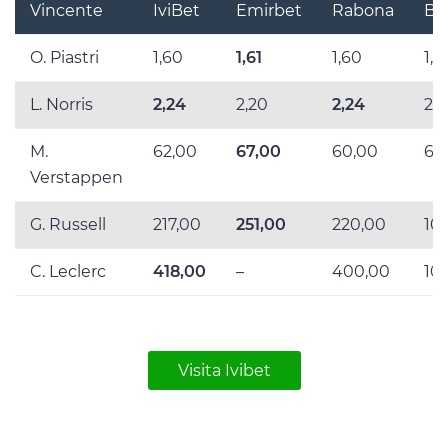
Vincente
IviBet
Emirbet
Rabona
Be
O. Piastri
1,60
1,61
1,60
1,6
L. Norris
2,24
2,20
2,24
2,2
M.
62,00
67,00
60,00
61
Verstappen
G. Russell
217,00
251,00
220,00
10
C. Leclerc
418,00
–
400,00
10
Visita Ivibet