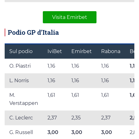
Visita Emirbet
Podio GP d’Italia
Sul podio
IviBet
Emirbet
Rabona
Bet
O. Piastri
1,16
1,16
1,16
1,16
L. Norris
1,16
1,16
1,16
1,17
M.
1,61
1,61
1,61
1,6
Verstappen
C. Leclerc
2,37
2,35
2,37
2,5
G. Russell
3,00
3,00
3,00
2,8