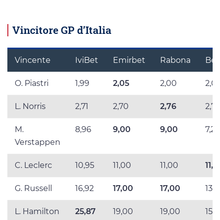
Vincitore GP d’Italia
Vincente
IviBet
Emirbet
Rabona
Bet
O. Piastri
1,99
2,05
2,00
2,01
L. Norris
2,71
2,70
2,76
2,75
M.
8,96
9,00
9,00
7,2
Verstappen
C. Leclerc
10,95
11,00
11,00
11,2
G. Russell
16,92
17,00
17,00
13,
L. Hamilton
25,87
19,00
19,00
15,