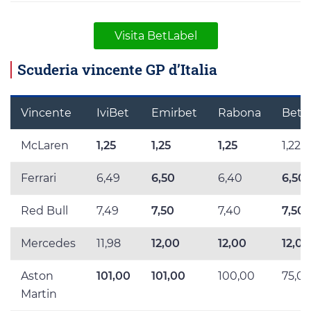
Visita BetLabel
Scuderia vincente GP d’Italia
Vincente
IviBet
Emirbet
Rabona
BetL
McLaren
1,25
1,25
1,25
1,222
Ferrari
6,49
6,50
6,40
6,50
Red Bull
7,49
7,50
7,40
7,50
Mercedes
11,98
12,00
12,00
12,00
Aston
101,00
101,00
100,00
75,0
Martin