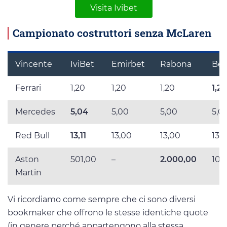
Visita Ivibet
Campionato costruttori senza McLaren
Vincente
IviBet
Emirbet
Rabona
Bet
Ferrari
1,20
1,20
1,20
1,20
Mercedes
5,04
5,00
5,00
5,0
Red Bull
13,11
13,00
13,00
13,
Aston
501,00
–
2.000,00
100
Martin
Vi ricordiamo come sempre che ci sono diversi
bookmaker che offrono le stesse identiche quote
(in genere perché appartengono alla stessa