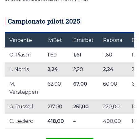
Campionato piloti 2025
Vincente
IviBet
Emirbet
Rabona
Be
O. Piastri
1,60
1,61
1,60
1,6
L. Norris
2,24
2,20
2,24
2,2
M.
62,00
67,00
60,00
61
Verstappen
G. Russell
217,00
251,00
220,00
10
C. Leclerc
418,00
–
400,00
10