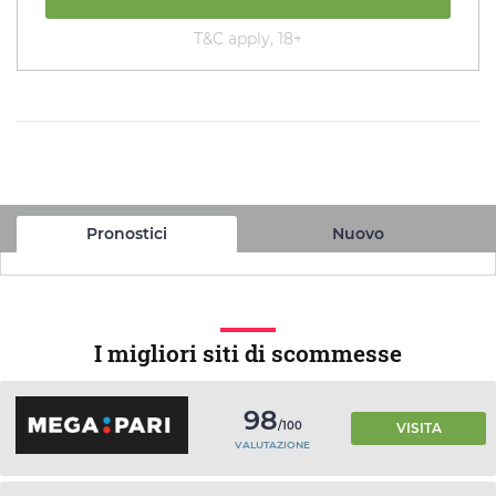
T&C apply, 18+
Pronostici
Nuovo
I migliori siti di scommesse
98
/100
VISITA
VALUTAZIONE