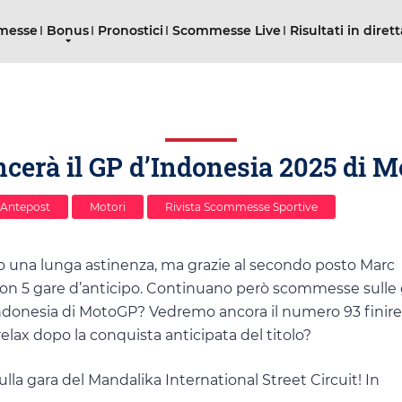
mmesse
Bonus
Pronostici
Scommesse Live
Risultati in diret
ncerà il GP d’Indonesia 2025 di 
 Antepost
Motori
Rivista Scommesse Sportive
o una lunga astinenza, ma grazie al secondo posto Marc
on 5 gare d’anticipo. Continuano però scommesse sulle 
 d’Indonesia di MotoGP? Vedremo ancora il numero 93 finire
elax dopo la conquista anticipata del titolo?
sulla gara del Mandalika International Street Circuit! In