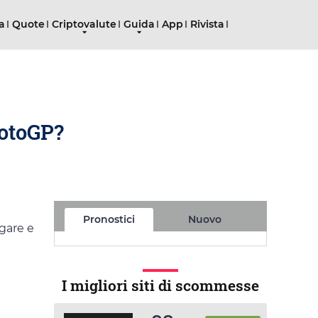
ta
Quote
Criptovalute
Guida
App
Rivista
MotoGP?
Pronostici
Nuovo
gare e
I migliori siti di scommesse