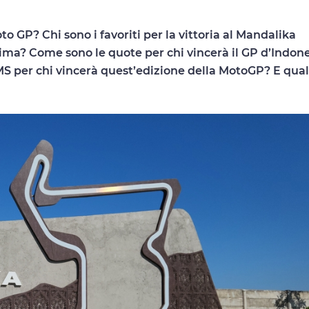
o GP? Chi sono i favoriti per la vittoria al Mandalika
ima? Come sono le quote per chi vincerà il GP d’Indon
 per chi vincerà quest’edizione della MotoGP? E qual