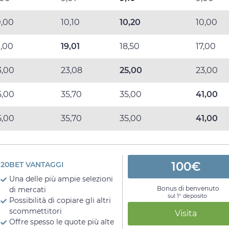
0,00
10,10
10,20
10,00
9,00
19,01
18,50
17,00
3,00
23,08
25,00
23,00
5,00
35,70
35,00
41,00
5,00
35,70
35,00
41,00
100€
20BET VANTAGGI
Una delle più ampie selezioni
Bonus di benvenuto
di mercati
sul 1° deposito
Possibilità di copiare gli altri
scommettitori
Visita
Offre spesso le quote più alte