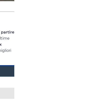
 partire
ultime
x
igliori
t