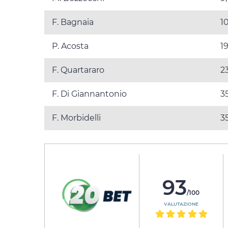
F. Bagnaia
1
P. Acosta
1
F. Quartararo
2
F. Di Giannantonio
3
F. Morbidelli
3
93
/100
VALUTAZIONE