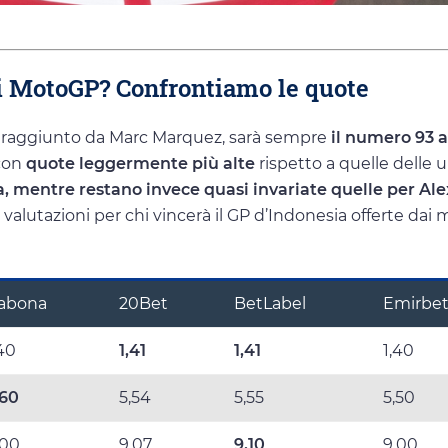
di MotoGP? Confrontiamo le quote
ivo raggiunto da Marc Marquez, sarà sempre
il numero 93 a
 con
quote leggermente più alte
rispetto a quelle delle 
, mentre restano invece quasi invariate quelle per Ale
e valutazioni per chi vincerà il GP d’Indonesia offerte dai m
abona
20Bet
BetLabel
Emirbe
,40
1,41
1,41
1,40
,60
5,54
5,55
5,50
,00
9,07
9,10
9,00