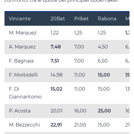
confronto tra le quote dei principali bookmaker:
Vincente
20Bet
Pribet
Rabona
Meg
M. Marquez
1,22
1,25
1,25
1,30
A. Marquez
7,48
7,00
4,50
6,5
F. Bagnaia
7,51
7,00
6,50
6,5
F. Morbidelli
14,98
11,00
15,00
15,
F. Di
15,02
11,00
15,00
13,
Giannantonio
P. Acosta
20,01
16,00
25,00
16,
M. Bezzecchi
22,91
21,00
15,00
21,