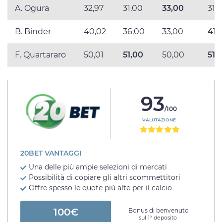
A. Ogura
32,97
31,00
33,00
31,
B. Binder
40,02
36,00
33,00
41,
F. Quartararo
50,01
51,00
50,00
51,
93
/100
VALUTAZIONE
20BET VANTAGGI
Una delle più ampie selezioni di mercati
Possibilità di copiare gli altri scommettitori
Offre spesso le quote più alte per il calcio
100€
Bonus di benvenuto
sul 1° deposito