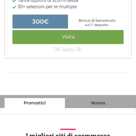
Tante opzioni di scommessa
30+ selezioni per le multiple
300€
Bonus di benvenuto
sul 1° deposito
Visita
T&C apply, 18+
Pronostici
Nuovo
I migliori siti di scommesse