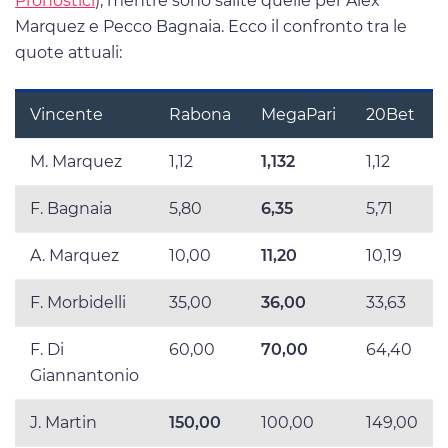
Pronostici
), mentre sono salite quelle per Alex
Marquez e Pecco Bagnaia. Ecco il confronto tra le
quote attuali:
Vincente
Rabona
MegaPari
20Bet
M. Marquez
1,12
1,132
1,12
F. Bagnaia
5,80
6,35
5,71
A. Marquez
10,00
11,20
10,19
F. Morbidelli
35,00
36,00
33,63
F. Di
60,00
70,00
64,40
Giannantonio
J. Martin
150,00
100,00
149,00