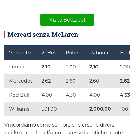
Visita BetLabel
Mercati senza McLaren
Vincente
20Bet
Pribet
Rabona
BetLa
Ferrari
2,10
2,00
2,10
2,00
Mercedes
2,62
2,60
2,60
2,625
Red Bull
4,00
4,30
4,00
4,33
Williams
501,00
–
2.000,00
100,0
Vi ricordiamo come sempre che ci sono diversi
bookmaker che offrono le stesse identiche quote