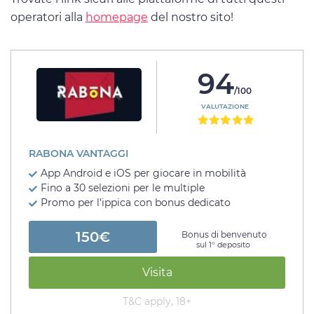
operatori alla
homepage
del nostro sito!
94
/100
VALUTAZIONE
RABONA VANTAGGI
App Android e iOS per giocare in mobilità
Fino a 30 selezioni per le multiple
Promo per l’ippica con bonus dedicato
150€
Bonus di benvenuto
sul 1° deposito
Visita
T&C apply, 18+