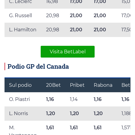
C. Leclerc
16,98
17,00
17,00
15,00
G. Russell
20,98
21,00
21,00
17,00
L. Hamilton
20,98
21,00
21,00
17,50
Visita BetLabel
Podio GP del Canada
Sul podio
20Bet
Pribet
Rabona
BetLa
O. Piastri
1,16
1,14
1,16
1,16
L. Norris
1,20
1,20
1,20
1,188
M.
1,61
1,61
1,61
1,571