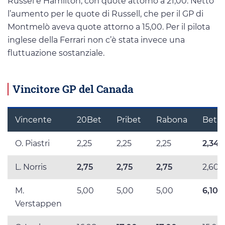
Russel e Hamilton, con quote attorno a 21,00. Netto
l’aumento per le quote di Russell, che per il GP di
Montmelò aveva quote attorno a 15,00. Per il pilota
inglese della Ferrari non c’è stata invece una
fluttuazione sostanziale.
Vincitore GP del Canada
Vincente
20Bet
Pribet
Rabona
BetLa
O. Piastri
2,25
2,25
2,25
2,34
L. Norris
2,75
2,75
2,75
2,60
M.
5,00
5,00
5,00
6,10
Verstappen