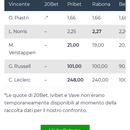
Vincente
20Bet
Pribet
Rabona
BetL
O. Piastri
-*
1,66
1,66
1,66
L. Norris
–
2,25
2,27
2,26
M.
–
21,00
19,00
20,0
Verstappen
G. Russell
–
101,00
100,00
90,0
C. Leclerc
–
248,00
240,00
100,
*Le quote di 20Bet, Ivibet e Vave non erano
temporaneamente disponibili al momento della
raccolta dati per il nostro confronto.