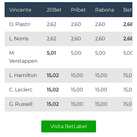
Vincente
20Bet
Pribet
Rabona
BetLa
O. Piastri
2,62
2,60
2,60
2,68
L. Norris
2,62
2,60
2,60
2,68
M.
5,01
5,00
5,00
5,00
Verstappen
L. Hamilton
15,02
15,00
15,00
15,00
C. Leclerc
15,02
15,00
15,00
15,00
G. Russell
15,02
15,00
15,00
15,00
Visita BetLabel