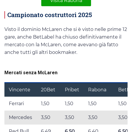
Visita Rabona
Campionato costruttori 2025
Visto il dominio McLaren che si è visto nelle prime 12
gare, anche BetLabel ha chiuso definitivamente il
mercato con la McLaren, come avevano già fatto
anche tutti gli altri bookmaker.
Mercati senza McLaren
Vincente
20Bet
Pribet
Rabona
BetLa
Ferrari
1,50
1,50
1,50
1,50
Mercedes
3,50
3,50
3,50
3,50
Red Bull
6,49
6,50
6,40
6,50