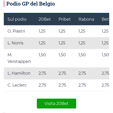
Podio GP del Belgio
Sul podio
20Bet
Pribet
Rabona
BetLa
O. Piastri
1,25
1,25
1,25
1,25
L. Norris
1,25
1,25
1,25
1,25
M.
1,50
1,50
1,50
1,50
Verstappen
L. Hamilton
2,75
2,75
2,75
2,75
C. Leclerc
2,75
2,75
2,75
2,75
Visita 20Bet