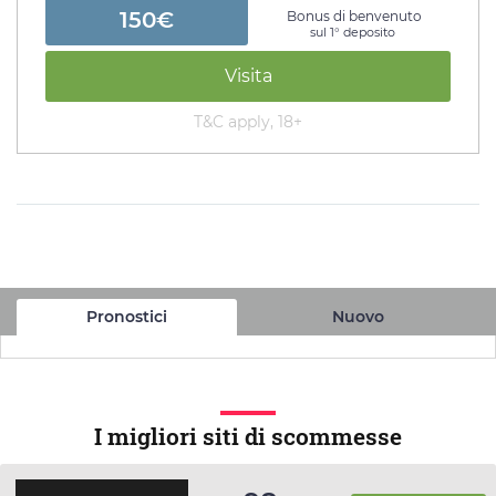
150€
Bonus di benvenuto
sul 1° deposito
Visita
T&C apply, 18+
Pronostici
Nuovo
I migliori siti di scommesse