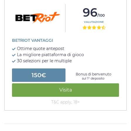
96
/100
VALUTAZIONE
BETRIOT VANTAGGI
Ottime quote antepost
La migliore piattaforma di gioco
30 selezioni per le multiple
150€
Bonus di benvenuto
sul 1° deposito
Visita
T&C apply, 18+