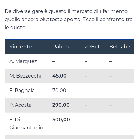
Da diverse gare è questo il mercato di riferimento,
quello ancora piuttosto aperto. Ecco il confronto tra
le quote:
Vincente
Rabona
20Bet
BetLabel
A. Marquez
–
–
–
M. Bezzecchi
45,00
–
–
F. Bagnaia
70,00
–
–
P. Acosta
290,00
–
–
F. Di
500,00
–
–
Giannantonio