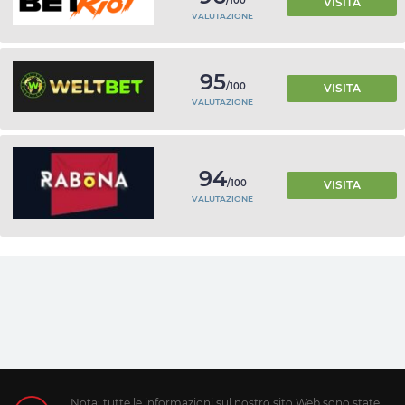
/100
VISITA
VALUTAZIONE
95
/100
VISITA
VALUTAZIONE
94
/100
VISITA
VALUTAZIONE
Nota: tutte le informazioni sul nostro sito Web sono state