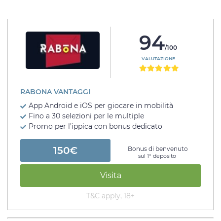
94
/100
VALUTAZIONE
RABONA VANTAGGI
App Android e iOS per giocare in mobilità
Fino a 30 selezioni per le multiple
Promo per l’ippica con bonus dedicato
150€
Bonus di benvenuto
sul 1° deposito
Visita
T&C apply, 18+