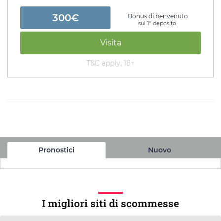
300€
Bonus di benvenuto
sul 1° deposito
Visita
T&C apply, 18+
Pronostici
Nuovo
I migliori siti di scommesse