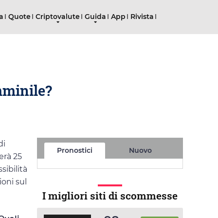
ta
Quote
Criptovalute
Guida
App
Rivista
mminile?
di
Pronostici
Nuovo
rerà 25
sibilità
ioni sul
I migliori siti di scommesse