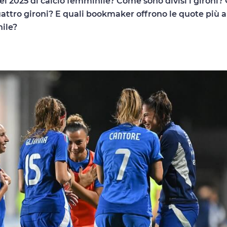
ei 2025 di calcio femminile? Come sono divisi i gironi? 
uattro gironi? E quali bookmaker offrono le quote più a
nile?