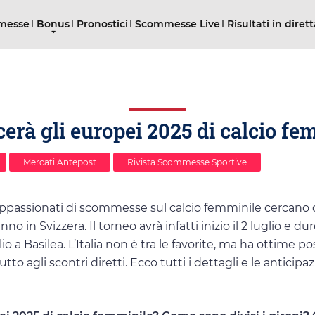
mmesse
Bonus
Pronostici
Scommesse Live
Risultati in diret
cerà gli europei 2025 di calcio fe
Mercati Antepost
Rivista Scommesse Sportive
 appassionati di scommesse sul calcio femminile cercano 
no in Svizzera. Il torneo avrà infatti inizio il 2 luglio e du
lio a Basilea. L’Italia non è tra le favorite, ma ha ottime pos
utto agli scontri diretti. Ecco tutti i dettagli e le anticipaz