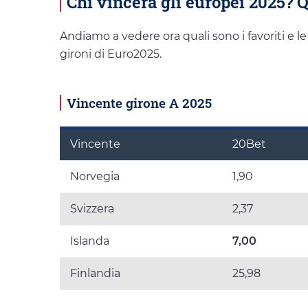
Chi vincerà gli europei 2025? 
Andiamo a vedere ora quali sono i favoriti e l
gironi di Euro2025.
Vincente girone A 2025
Vincente
20Bet
Norvegia
1,90
Svizzera
2,37
Islanda
7,00
Finlandia
25,98