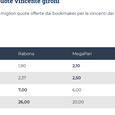
Quote vincente gironi
e migliori quote offerte dai bookmaker per le vincenti dei
Rabona
MegaPari
1,90
2,10
2,37
2,50
7,00
6,00
26,00
20,00