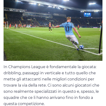
In Champions League è fondamentale la giocata:
dribbling, passaggi in verticale e tutto quello che
mette gli attaccanti nelle migliori condizioni per
trovare la via della rete. Ci sono alcuni giocatori che
sono realmente specializzati in questo e, spesso, le
squadre che ce li hanno arrivano fino in fondo a
questa competizione.