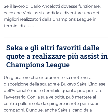
Se il lavoro di Carlo Ancelotti dovesse funzionare,
ecco che Vinicius si candida a diventare uno dei
migliori realizzatori della Champions League in
termini di assist.
Saka e gli altri favoriti dalle
quote a realizzare più assist in
Champions League
Un giocatore che sicuramente sa mettersi a
disposizione della squadra è Bukayo Saka. L’inglese
dell’Arsenal è molto temibile quanto può puntare
l’avversario. Con la sua velocità, può mettere al
centro palloni solo da spingere in rete per i suoi
compagni. Dunque, anche Saka si candida a