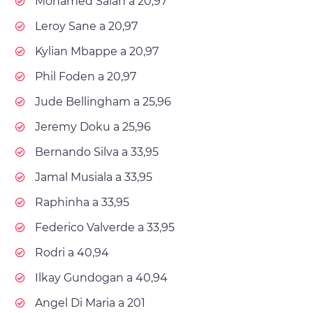
Mohamed Salah a 20,97
Leroy Sane a 20,97
Kylian Mbappe a 20,97
Phil Foden a 20,97
Jude Bellingham a 25,96
Jeremy Doku a 25,96
Bernando Silva a 33,95
Jamal Musiala a 33,95
Raphinha a 33,95
Federico Valverde a 33,95
Rodri a 40,94
Ilkay Gundogan a 40,94
Angel Di Maria a 201