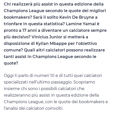
Chi realizzerà più assist in questa edizione della
Champions League secondo le quote dei migliori
bookmakers? Sarà il solito Kevin De Bruyne a
trionfare in questa statistica? Lamine Yamal è
pronto a 17 anni a diventare un calciatore sempre
più decisivo? Vinicius Junior si metterà a
disposizione di Kylian Mbappe per l’obiettivo
comune? Quali altri calciatori possono realizzare
tanti assist in Champions League secondo le
quote?
Oggi ti parlo di numeri 10 e di tutti quei calciatori
specializzati nell’ultimo passaggio. Scopriamo
insieme chi sono i possibili calciatori che
realizzeranno più assist in questa edizione della
Champions League, con le quote dei bookmakers e
l’analisi dei calciatori coinvolti.