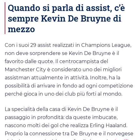
Quando si parla di assist, c’è
sempre Kevin De Bruyne di
mezzo
Con i suoi 29 assist realizzati in Champions League,
non deve sorprendere se Kevin De Bruyne è il
favorito dalle quote. Il centrocampista del
Manchester City è considerato uno dei migliori
assistman attualmente in attività. Inoltre, ha la
possibilità di arrivare in fondo ad ogni competizione
perché gioca in uno dei club più forti al mondo.
La specialità della casa di Kevin De Bruyne è il
passaggio in profondità: da queste imbucate,
nascono molti dei gol che realizza Erling Haaland.
Proprio la connessione tra De Bruyne e il norvegese