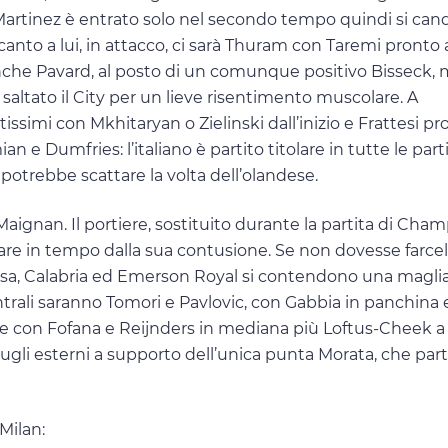
 Martinez è entrato solo nel secondo tempo quindi si can
ccanto a lui, in attacco, ci sarà Thuram con Taremi pronto 
nche Pavard, al posto di un comunque positivo Bisseck,
 saltato il City per un lieve risentimento muscolare. A
simi con Mkhitaryan o Zielinski dall’inizio e Frattesi pr
n e Dumfries: l’italiano è partito titolare in tutte le part
trebbe scattare la volta dell’olandese.
i Maignan. Il portiere, sostituito durante la partita di Cha
are in tempo dalla sua contusione. Se non dovesse farcel
difesa, Calabria ed Emerson Royal si contendono una maglia,
entrali saranno Tomori e Pavlovic, con Gabbia in panchina
te con Fofana e Reijnders in mediana più Loftus-Cheek a
sugli esterni a supporto dell’unica punta Morata, che part
Milan: