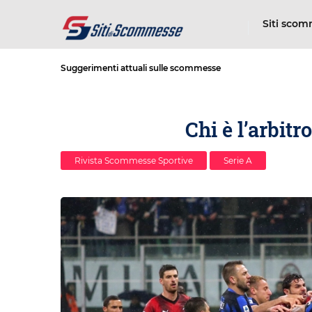
Siti sco
Suggerimenti attuali sulle scommesse
Chi è l’arbitr
Rivista Scommesse Sportive
Serie A