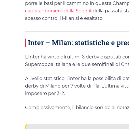
porre le basi per il cammino in questa Champion
capocannoniere della Serie A
della passata st
spesso contro il Milan si è esaltato.
Inter – Milan: statistiche e pr
L’Inter ha vinto gli ultimi 6 derby disputati co
Supercoppa Italiana e le due semifinali di 
A livello statistico, l’Inter ha la possibilità d
derby di Milano per 7 volte di fila. L’ultima vi
imposero per 3-2.
Complessivamente, il bilancio sorride ai nerazzu