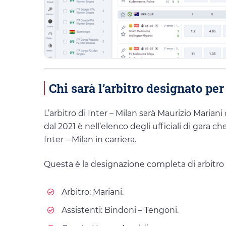
Chi sarà l’arbitro designato per
L’arbitro di Inter – Milan sarà Maurizio Mariani
dal 2021 è nell’elenco degli ufficiali di gara 
Inter – Milan in carriera.
Questa è la designazione completa di arbitro e
Arbitro: Mariani.
Assistenti: Bindoni – Tengoni.