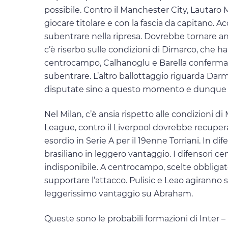
possibile. Contro il Manchester City, Lautaro
giocare titolare e con la fascia da capitano. A
subentrare nella ripresa. Dovrebbe tornare a
c’è riserbo sulle condizioni di Dimarco, che ha
centrocampo, Calhanoglu e Barella confermatis
subentrare. L’altro ballottaggio riguarda Darmia
disputate sino a questo momento e dunque po
Nel Milan, c’è ansia rispetto alle condizioni d
League, contro il Liverpool dovrebbe recuper
esordio in Serie A per il 19enne Torriani. In 
brasiliano in leggero vantaggio. I difensori c
indisponibile. A centrocampo, scelte obbliga
supportare l’attacco. Pulisic e Leao agiranno 
leggerissimo vantaggio su Abraham.
Queste sono le probabili formazioni di Inter – 