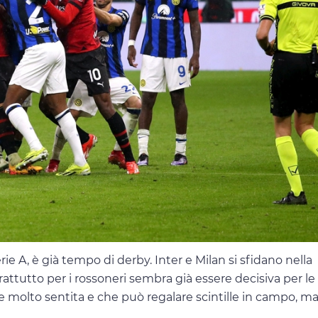
ie A, è già tempo di derby. Inter e Milan si sfidano nella
attutto per i rossoneri sembra già essere decisiva per le 
e molto sentita e che può regalare scintille in campo, m