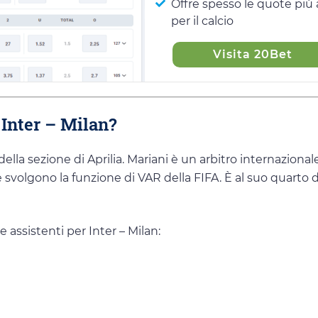
Offre spesso le quote più 
per il calcio
Visita 20Bet
 Inter – Milan?
 della sezione di Aprilia. Mariani è un arbitro internazional
che svolgono la funzione di VAR della FIFA. È al suo quarto
 assistenti per Inter – Milan: