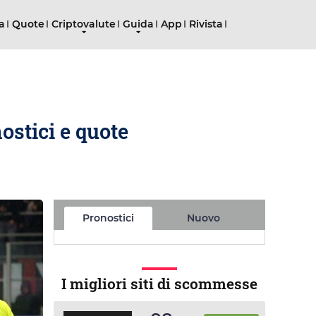
ta
Quote
Criptovalute
Guida
App
Rivista
nostici e quote
Pronostici
Nuovo
I migliori siti di scommesse