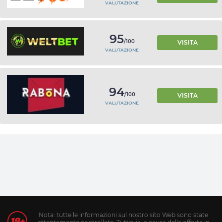
VALUTAZIONE
95
/100
VISITA
VALUTAZIONE
94
/100
VISITA
VALUTAZIONE
Nota: tutte le informazioni sul nostro sito Web sono state