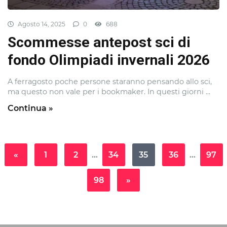
Agosto 14, 2025
0
688
Scommesse antepost sci di
fondo Olimpiadi invernali 2026
A ferragosto poche persone staranno pensando allo sci,
ma questo non vale per i bookmaker. In questi giorni ...
Continua »
«
1
2
…
34
35
36
…
97
98
»