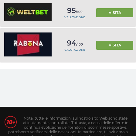
95
/100
VISITA
VALUTAZIONE
94
/100
VISITA
VALUTAZIONE
Nota: tutte le informazioni sul nostro sito Web sono state
attentamente controllate. Tuttavia, a causa delle offerte in
continua evoluzione dei fornitori di scommesse sportive,
potrebbero verificarsi delle deviazioni. In particolare, ti invitiamo a