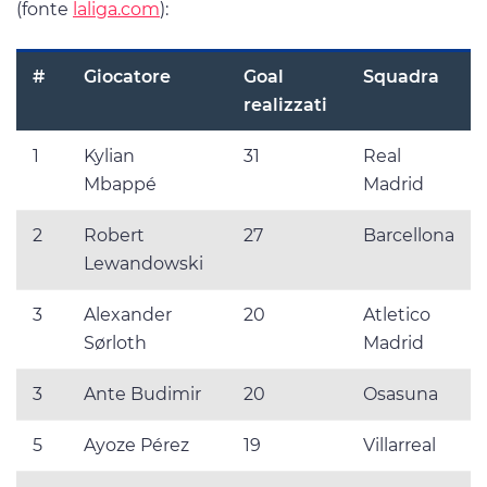
(fonte
laliga.com
):
#
Giocatore
Goal
Squadra
realizzati
1
Kylian
31
Real
Mbappé
Madrid
2
Robert
27
Barcellona
Lewandowski
3
Alexander
20
Atletico
Sørloth
Madrid
3
Ante Budimir
20
Osasuna
5
Ayoze Pérez
19
Villarreal