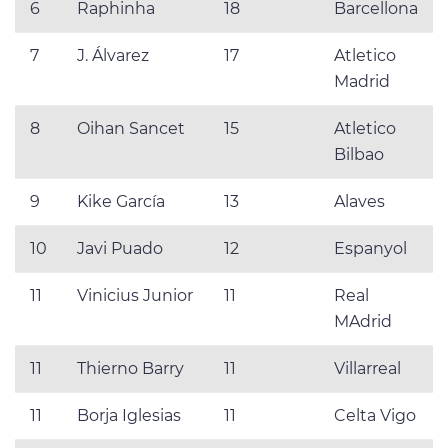
6
Raphinha
18
Barcellona
7
J. Álvarez
17
Atletico
Madrid
8
Oihan Sancet
15
Atletico
Bilbao
9
Kike García
13
Alaves
10
Javi Puado
12
Espanyol
11
Vinicius Junior
11
Real
MAdrid
11
Thierno Barry
11
Villarreal
11
Borja Iglesias
11
Celta Vigo