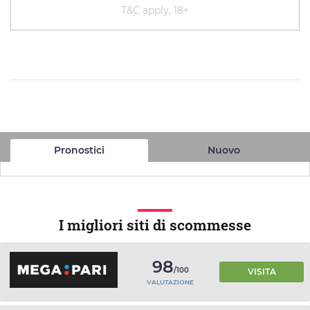
T&C apply, 18+
Pronostici
Nuovo
I migliori siti di scommesse
98
/100
VISITA
VALUTAZIONE