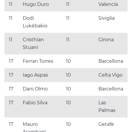
11
Hugo Duro
11
Valencia
11
Dodi
11
Siviglia
Lukébakio
11
Cristhian
11
Girona
Stuani
17
Ferran Torres
10
Barcellona
17
Iago Aspas
10
Celta Vigo
17
Dani Olmo
10
Barcellona
17
Fabio Silva
10
Las
Palmas
17
Mauro
10
Getafe
Arambarri