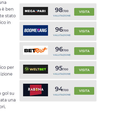
 una
98
a è ben
/100
VISITA
te stato
VALUTAZIONE
ico in
96
/100
VISITA
VALUTAZIONE
96
/100
VISITA
VALUTAZIONE
95
rico per
/100
VISITA
tizione
VALUTAZIONE
94
/100
VISITA
n gol su
VALUTAZIONE
tata una
ri,