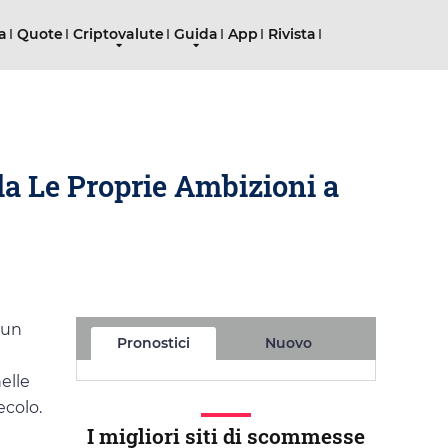
ta
Quote
Criptovalute
Guida
App
Rivista
da Le Proprie Ambizioni a
 un
Pronostici
Nuovo
elle
ecolo.
I migliori siti di scommesse