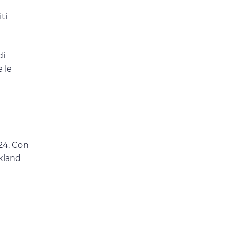
ti
di
 le
024. Con
nkland