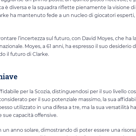
a è diversa e la squadra riflette pienamente la visione di
arke ha mantenuto fede a un nucleo di giocatori esperti,
rontare l’incertezza sul futuro, con David Moyes, che ha la
zionale. Moyes, a 61 anni, ha espresso il suo desiderio d
 il futuro di Clarke.
hiave
abile per la Scozia, distinguendosi per il suo livello co
iderato per il suo potenziale massimo, la sua affidabil
esso utilizzato in una difesa a tre, ma la sua versatilità h
e sue capacità offensive.
n un anno solare, dimostrando di poter essere una risors