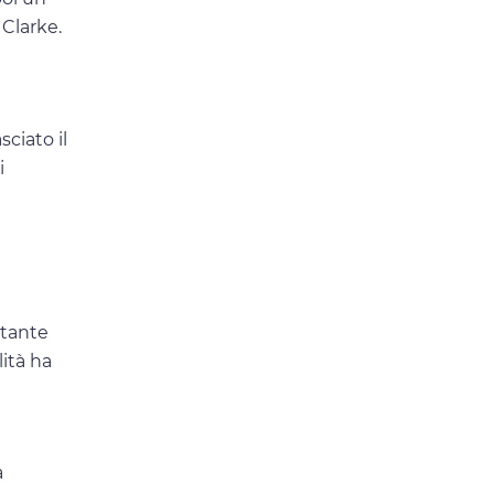
 Clarke.
sciato il
i
stante
ità ha
a
a