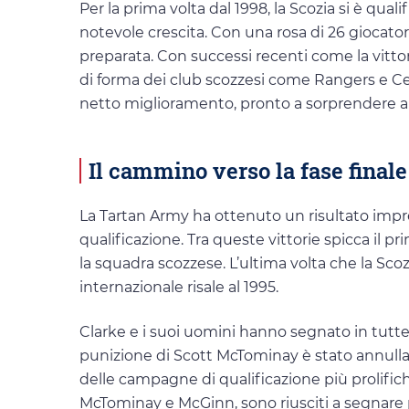
Per la prima volta dal 1998, la Scozia si è q
notevole crescita. Con una rosa di 26 giocatori
preparata. Con successi recenti come la vittor
di forma dei club scozzesi come Rangers e Cel
netto miglioramento, pronto a sorprendere a
Il cammino verso la fase finale
La Tartan Army ha ottenuto un risultato impres
qualificazione. Tra queste vittorie spicca il pr
la squadra scozzese. L’ultima volta che la Scoz
internazionale risale al 1995.
Clarke e i suoi uomini hanno segnato in tutte l
punizione di Scott McTominay è stato annullat
delle campagne di qualificazione più prolifich
McTominay e McGinn, sono riusciti a segnare p