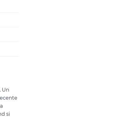
. Un
 recente
la
nd si