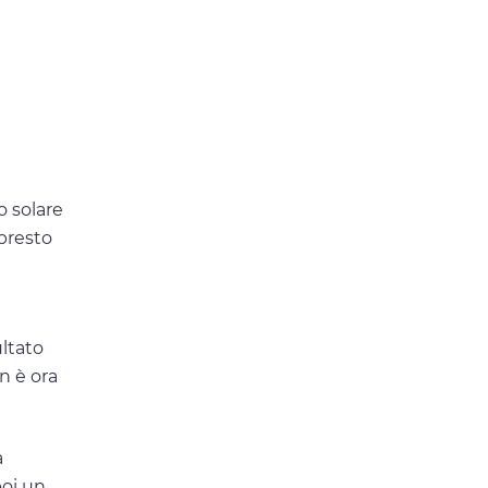
o solare
presto
ultato
n è ora
a
oi un