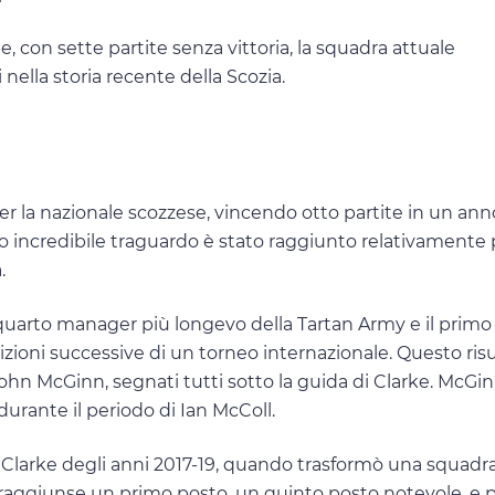
 con sette partite senza vittoria, la squadra attuale
nella storia recente della Scozia.
r la nazionale scozzese, vincendo otto partite in un ann
o incredibile traguardo è stato raggiunto relativamente 
.
 quarto manager più longevo della Tartan Army e il primo
izioni successive di un torneo internazionale. Questo ris
John McGinn, segnati tutti sotto la guida di Clarke. McGin
 durante il periodo di Ian McColl.
di Clarke degli anni 2017-19, quando trasformò una squadr
aggiunse un primo posto, un quinto posto notevole, e p