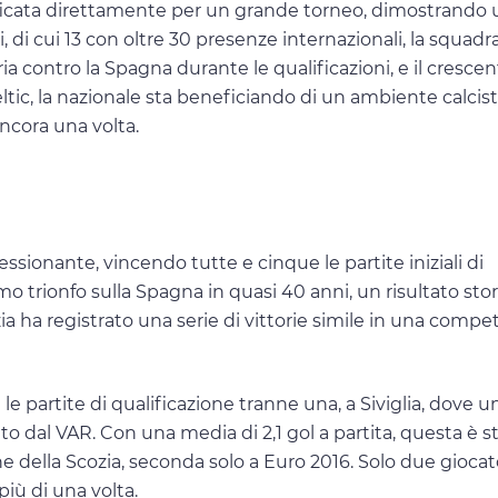
ualificata direttamente per un grande torneo, dimostrando
, di cui 13 con oltre 30 presenze internazionali, la squadr
ia contro la Spagna durante le qualificazioni, e il crescen
tic, la nazionale sta beneficiando di un ambiente calcist
ncora una volta.
sionante, vincendo tutte e cinque le partite iniziali di
imo trionfo sulla Spagna in quasi 40 anni, un risultato sto
ia ha registrato una serie di vittorie simile in una compe
e partite di qualificazione tranne una, a Siviglia, dove u
o dal VAR. Con una media di 2,1 gol a partita, questa è s
e della Scozia, seconda solo a Euro 2016. Solo due giocato
iù di una volta.