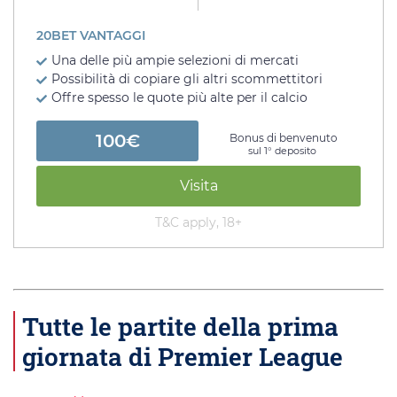
20BET VANTAGGI
Una delle più ampie selezioni di mercati
Possibilità di copiare gli altri scommettitori
Offre spesso le quote più alte per il calcio
100€
Bonus di benvenuto
sul 1° deposito
Visita
T&C apply, 18+
Tutte le partite della prima
giornata di Premier League