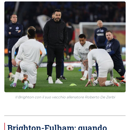
Il Brighton con il suo vecchio allenatore Roberto De Zerbi
Brighton-Fulham: quando