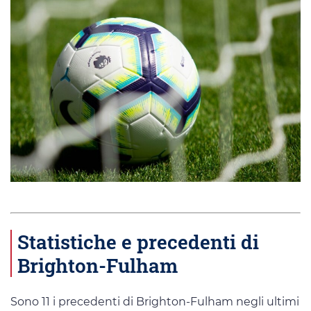
Statistiche e precedenti di
Brighton-Fulham
Sono 11 i precedenti di Brighton-Fulham negli ultimi