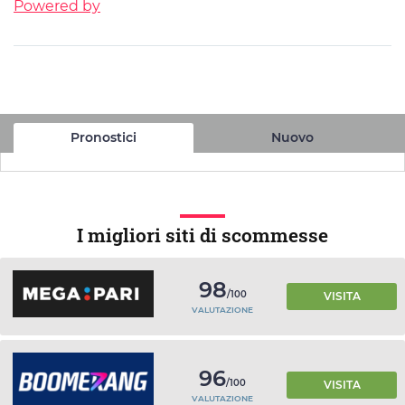
Powered by
Pronostici
Nuovo
I migliori siti di scommesse
98
/100
VISITA
VALUTAZIONE
96
/100
VISITA
VALUTAZIONE