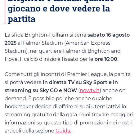
giocano e dove vedere la
partita
La sfida Brighton-Fulham si terrà
sabato 16 agosto
2025
al Falmer Stadium (American Express
Stadium), nel quartiere Falmer di Brighton and
Hove. Il calcio d’inizio è fissato per le
ore 16:00
.
Come tutti gli incontri di Premier League, la partita
si potrà vedere
in diretta TV su Sky Sport e in
streaming su Sky GO e NOW
(
nowtv.it
) anche on
demand. È possibile poi che anche qualche
bookmaker decida di offrire ai suoi utenti attivi lo
streaming gratuito della gara. Puoi trovare maggiori
informazioni su questo tipo di promozioni nei nostri
articoli della sezione
Guida
.