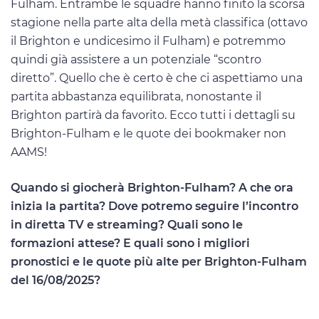
Fulham. Entrambe le squadre hanno finito la scorsa
stagione nella parte alta della metà classifica (ottavo
il Brighton e undicesimo il Fulham) e potremmo
quindi già assistere a un potenziale “scontro
diretto”. Quello che è certo è che ci aspettiamo una
partita abbastanza equilibrata, nonostante il
Brighton partirà da favorito. Ecco tutti i dettagli su
Brighton-Fulham e le quote dei bookmaker non
AAMS!
Quando si giocherà Brighton-Fulham? A che ora
inizia la partita? Dove potremo seguire l’incontro
in diretta TV e streaming? Quali sono le
formazioni attese? E quali sono i migliori
pronostici e le quote più alte per Brighton-Fulham
del 16/08/2025?