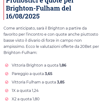
Brighton-Fulham del
16/08/2025
Come anticipato, sarà il Brighton a partire da
favorito per l’incontro e con quote anche piuttosto
basse visto il divario di forze in campo non
ampissimo. Ecco le valutazioni offerte da 20Bet per
Brighton-Fulham:
Vittoria Brighton a quota
1,86
Pareggio a quota
3,65
Vittoria Fulham a quota
3,85
1X a quota 1,24
X2 a quota 1,80