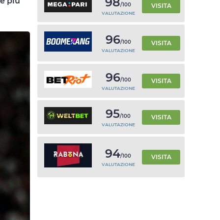
98
te più
/100
VISITA
VALUTAZIONE
96
/100
VISITA
VALUTAZIONE
96
/100
VISITA
VALUTAZIONE
95
/100
VISITA
VALUTAZIONE
94
/100
VISITA
VALUTAZIONE