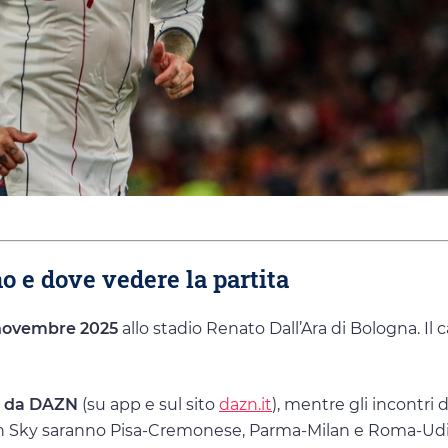
 e dove vedere la partita
novembre 2025
allo stadio Renato Dall’Ara di Bologna. Il c
va da DAZN
(su app e sul sito
dazn.it
), mentre gli incontri d
con Sky saranno Pisa-Cremonese, Parma-Milan e Roma-Ud