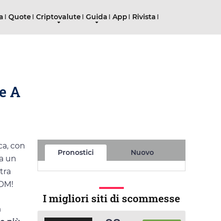
ta
Quote
Criptovalute
Guida
App
Rivista
ie A
ca, con
Pronostici
Nuovo
ra un
tra
ADM!
I migliori siti di scommesse
n