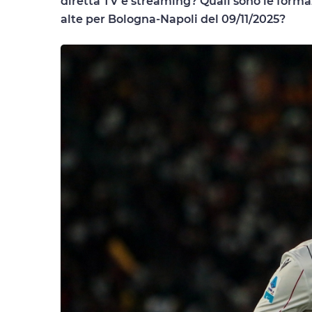
diretta TV e streaming? Quali sono le formazi
alte per Bologna-Napoli del 09/11/2025?