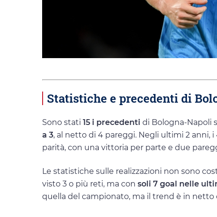
Statistiche e precedenti di Bo
Sono stati
15 i precedenti
di Bologna-Napoli so
a 3
, al netto di 4 pareggi. Negli ultimi 2 anni,
parità, con una vittoria per parte e due paregg
Le statistiche sulle realizzazioni non sono c
visto 3 o più reti, ma con
soli 7 goal nelle ult
quella del campionato, ma il trend è in netto c