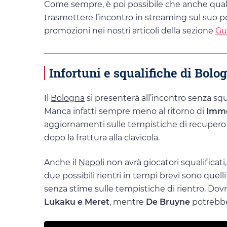
Come sempre, è poi possibile che anche qualc
trasmettere l’incontro in streaming sul suo p
promozioni nei nostri articoli della sezione
Gu
Infortuni e squalifiche di Bolo
Il
Bologna
si presenterà all’incontro senza squa
Manca infatti sempre meno al ritorno di
Immo
aggiornamenti sulle tempistiche di recupero
dopo la frattura alla clavicola.
Anche il
Napoli
non avrà giocatori squalificati
due possibili rientri in tempi brevi sono quelli
senza stime sulle tempistiche di rientro. D
Lukaku e Meret
, mentre
De Bruyne
potrebbe