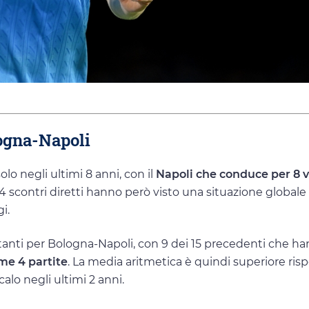
logna-Napoli
lo negli ultimi 8 anni, con il
Napoli che conduce per 8 v
 i 4 scontri diretti hanno però visto una situazione globale
i.
ostanti per Bologna-Napoli, con 9 dei 15 precedenti che h
ime 4 partite
. La media aritmetica è quindi superiore risp
alo negli ultimi 2 anni.