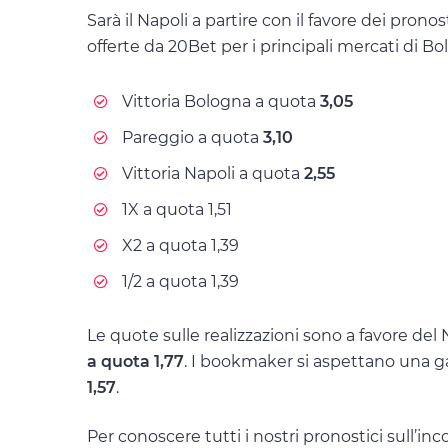
Sarà il Napoli a partire con il favore dei prono
offerte da 20Bet per i principali mercati di B
Vittoria Bologna a quota
3,05
Pareggio a quota
3,10
Vittoria Napoli a quota
2,55
1X a quota 1,51
X2 a quota 1,39
1/2 a quota 1,39
Le quote sulle realizzazioni sono a favore del
a quota 1,77
. I bookmaker si aspettano una ga
1,57
.
Per conoscere tutti i nostri pronostici sull’in