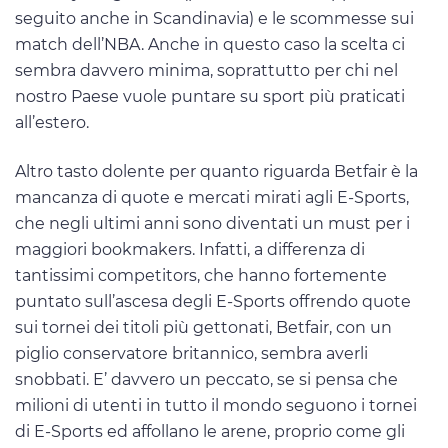
seguito anche in Scandinavia) e le scommesse sui
match dell’NBA. Anche in questo caso la scelta ci
sembra davvero minima, soprattutto per chi nel
nostro Paese vuole puntare su sport più praticati
all’estero.
Altro tasto dolente per quanto riguarda Betfair è la
mancanza di quote e mercati mirati agli E-Sports,
che negli ultimi anni sono diventati un must per i
maggiori bookmakers. Infatti, a differenza di
tantissimi competitors, che hanno fortemente
puntato sull’ascesa degli E-Sports offrendo quote
sui tornei dei titoli più gettonati, Betfair, con un
piglio conservatore britannico, sembra averli
snobbati. E’ davvero un peccato, se si pensa che
milioni di utenti in tutto il mondo seguono i tornei
di E-Sports ed affollano le arene, proprio come gli