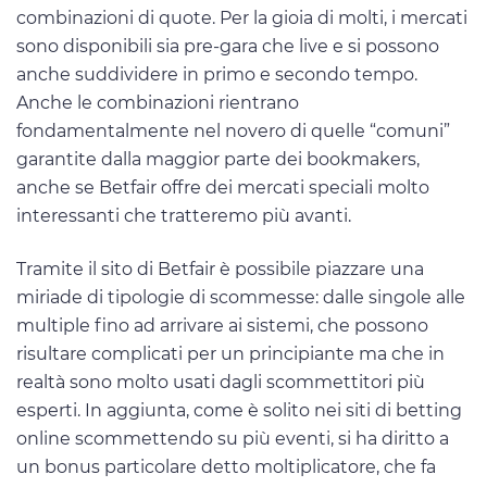
combinazioni di quote. Per la gioia di molti, i mercati
sono disponibili sia pre-gara che live e si possono
anche suddividere in primo e secondo tempo.
Anche le combinazioni rientrano
fondamentalmente nel novero di quelle “comuni”
garantite dalla maggior parte dei bookmakers,
anche se Betfair offre dei mercati speciali molto
interessanti che tratteremo più avanti.
Tramite il sito di Betfair è possibile piazzare una
miriade di tipologie di scommesse: dalle singole alle
multiple fino ad arrivare ai sistemi, che possono
risultare complicati per un principiante ma che in
realtà sono molto usati dagli scommettitori più
esperti. In aggiunta, come è solito nei siti di betting
online scommettendo su più eventi, si ha diritto a
un bonus particolare detto moltiplicatore, che fa