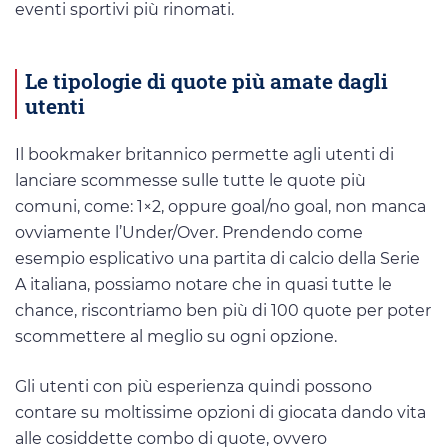
eventi sportivi più rinomati.
Le tipologie di quote più amate dagli
utenti
Il bookmaker britannico permette agli utenti di
lanciare scommesse sulle tutte le quote più
comuni, come: 1×2, oppure goal/no goal, non manca
ovviamente l’Under/Over. Prendendo come
esempio esplicativo una partita di calcio della Serie
A italiana, possiamo notare che in quasi tutte le
chance, riscontriamo ben più di 100 quote per poter
scommettere al meglio su ogni opzione.
Gli utenti con più esperienza quindi possono
contare su moltissime opzioni di giocata dando vita
alle cosiddette combo di quote, ovvero