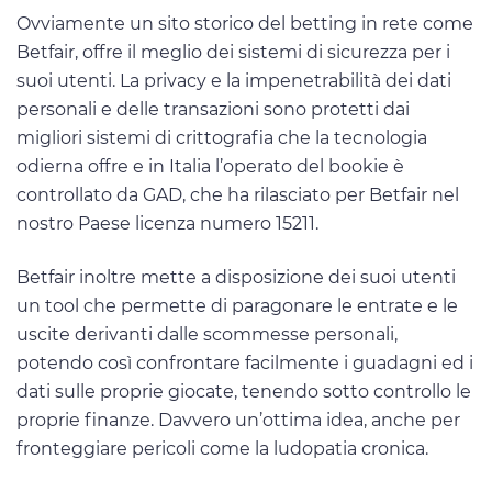
Ovviamente un sito storico del betting in rete come
Betfair, offre il meglio dei sistemi di sicurezza per i
suoi utenti. La privacy e la impenetrabilità dei dati
personali e delle transazioni sono protetti dai
migliori sistemi di crittografia che la tecnologia
odierna offre e in Italia l’operato del bookie è
controllato da GAD, che ha rilasciato per Betfair nel
nostro Paese licenza numero 15211.
Betfair inoltre mette a disposizione dei suoi utenti
un tool che permette di paragonare le entrate e le
uscite derivanti dalle scommesse personali,
potendo così confrontare facilmente i guadagni ed i
dati sulle proprie giocate, tenendo sotto controllo le
proprie finanze. Davvero un’ottima idea, anche per
fronteggiare pericoli come la ludopatia cronica.