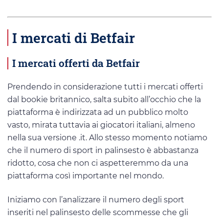
I mercati di Betfair
I mercati offerti da Betfair
Prendendo in considerazione tutti i mercati offerti
dal bookie britannico, salta subito all’occhio che la
piattaforma è indirizzata ad un pubblico molto
vasto, mirata tuttavia ai giocatori italiani, almeno
nella sua versione .it. Allo stesso momento notiamo
che il numero di sport in palinsesto è abbastanza
ridotto, cosa che non ci aspetteremmo da una
piattaforma così importante nel mondo.
Iniziamo con l’analizzare il numero degli sport
inseriti nel palinsesto delle scommesse che gli