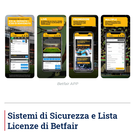
Betfair APP
Sistemi di Sicurezza e Lista
Licenze di Betfair