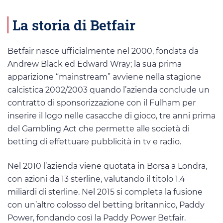
La storia di Betfair
Betfair nasce ufficialmente nel 2000, fondata da
Andrew Black ed Edward Wray; la sua prima
apparizione “mainstream” avviene nella stagione
calcistica 2002/2003 quando l’azienda conclude un
contratto di sponsorizzazione con il Fulham per
inserire il logo nelle casacche di gioco, tre anni prima
del Gambling Act che permette alle società di
betting di effettuare pubblicità in tv e radio.
Nel 2010 l’azienda viene quotata in Borsa a Londra,
con azioni da 13 sterline, valutando il titolo 1.4
miliardi di sterline. Nel 2015 si completa la fusione
con un’altro colosso del betting britannico, Paddy
Power, fondando così la Paddy Power Betfair.