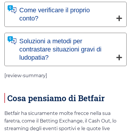
Come verificare il proprio
conto?
Soluzioni a metodi per
contrastare situazioni gravi di
ludopatia?
[review-summary]
Cosa pensiamo di Betfair
Betfair ha sicuramente molte frecce nella sua
faretra, come il Betting Exchange, il Cash Out, lo
streaming degli eventi sportivi e le quote live