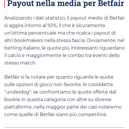
Payout nella media per Betfair
Analizzando i dati statistici, il payout medio di Betfair
si aggira intorno al 92%, il che è sicuramente
un’ottima percentuale ma che ricalca i payout di
altri bookmakers nella stessa fascia. Ovviamente, nel
betting italiano, le quote più interessanti riguardano
il calcio e maggiormente le combo tra eventi dello
stesso match.
Betfair si fa notare per quanto riguarda le quote
sulle opzioni di gioco non favorite, le cosiddette
“underdog”: se confrontiamo le quote offerte dal
bookie in questa categoria con altre su diverse
piattaforme, nella maggior parte dei casi noteremo
come quelle di Betfair siano più competitive.