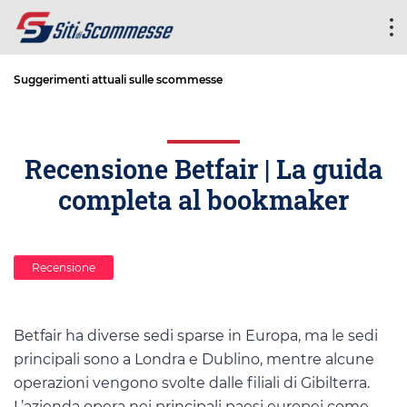
Suggerimenti attuali sulle scommesse
Recensione Betfair | La guida
completa al bookmaker
Recensione
Betfair ha diverse sedi sparse in Europa, ma le sedi
principali sono a Londra e Dublino, mentre alcune
operazioni vengono svolte dalle filiali di Gibilterra.
L’azienda opera nei principali paesi europei come