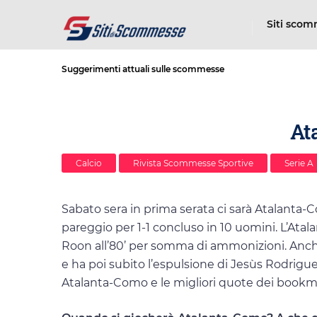
Siti sco
Suggerimenti attuali sulle scommesse
At
Calcio
Rivista Scommesse Sportive
Serie A
Sabato sera in prima serata ci sarà Atalant
pareggio per 1-1 concluso in 10 uomini. L’Atala
Roon all’80’ per somma di ammonizioni. Anche 
e ha poi subito l’espulsione di Jesùs Rodrigue
Atalanta-Como e le migliori quote dei book