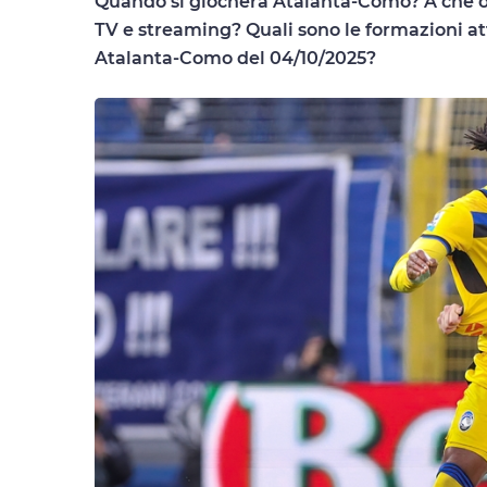
Quando si giocherà Atalanta-Como? A che ora
TV e streaming? Quali sono le formazioni atte
Atalanta-Como del 04/10/2025?