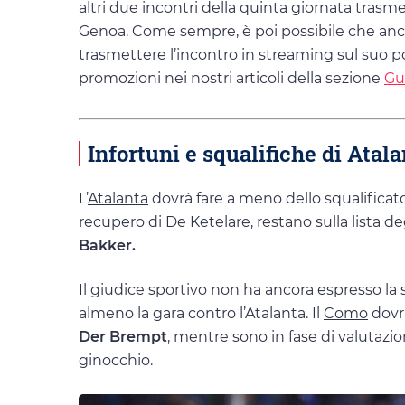
altri due incontri della quinta giornata tras
Genoa. Come sempre, è poi possibile che anch
trasmettere l’incontro in streaming sul suo p
promozioni nei nostri articoli della sezione
Gu
Infortuni e squalifiche di Ata
L’
Atalanta
dovrà fare a meno dello squalificato 
recupero di De Ketelare, restano sulla lista de
Bakker.
Il giudice sportivo non ha ancora espresso la
almeno la gara contro l’Atalanta. Il
Como
dovrà
Der Brempt
, mentre sono in fase di valutazio
ginocchio.