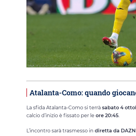
Atalanta-Como: quando giocano
La sfida Atalanta-Como si terrà
sabato 4 otto
calcio d’inizio è fissato per le
ore 20:45
.
L’incontro sarà trasmesso in
diretta da DAZN