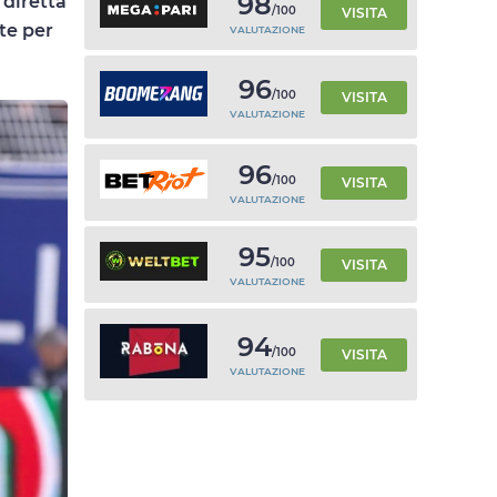
98
 diretta
/100
VISITA
te per
VALUTAZIONE
96
/100
VISITA
VALUTAZIONE
96
/100
VISITA
VALUTAZIONE
95
/100
VISITA
VALUTAZIONE
94
/100
VISITA
VALUTAZIONE