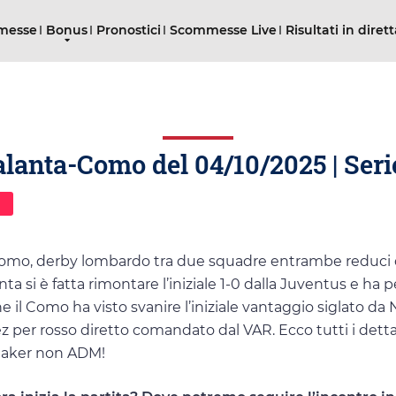
mmesse
Bonus
Pronostici
Scommesse Live
Risultati in diret
alanta-Como del 04/10/2025 | Seri
a-Como, derby lombardo tra due squadre entrambe reduci
nta si è fatta rimontare l’iniziale 1-0 dalla Juventus e ha 
il Como ha visto svanire l’iniziale vantaggio siglato da 
z per rosso diretto comandato dal VAR. Ecco tutti i detta
maker non ADM!