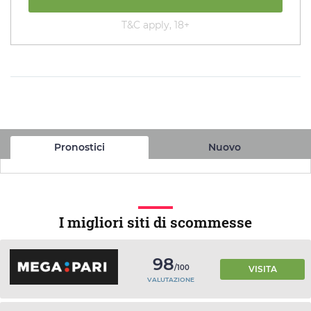
T&C apply, 18+
Pronostici
Nuovo
I migliori siti di scommesse
98
/100
VISITA
VALUTAZIONE