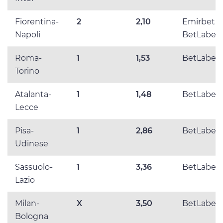
Fiorentina-
2
2,10
Emirbet e
Napoli
BetLabel
Roma-
1
1,53
BetLabel
Torino
Atalanta-
1
1,48
BetLabel
Lecce
Pisa-
1
2,86
BetLabel
Udinese
Sassuolo-
1
3,36
BetLabel
Lazio
Milan-
X
3,50
BetLabel
Bologna