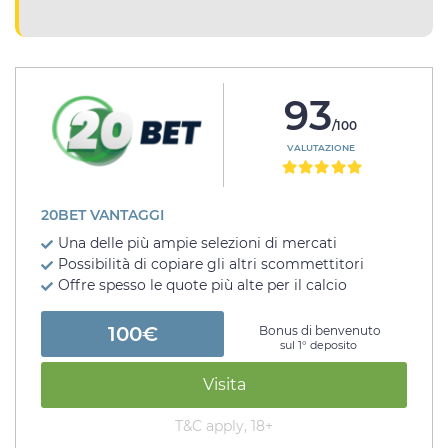
93
/100
VALUTAZIONE
20BET VANTAGGI
Una delle più ampie selezioni di mercati
Possibilità di copiare gli altri scommettitori
Offre spesso le quote più alte per il calcio
100€
Bonus di benvenuto
sul 1° deposito
Visita
T&C apply, 18+