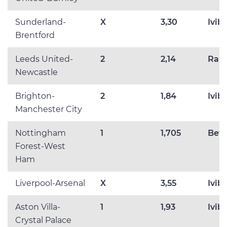
Sunderland-
X
3,30
Ivib
Brentford
Leeds United-
2
2,14
Rab
Newcastle
Brighton-
2
1,84
Ivib
Manchester City
Nottingham
1
1,705
BetL
Forest-West
Ham
Liverpool-Arsenal
X
3,55
Ivib
Aston Villa-
1
1,93
Ivib
Crystal Palace