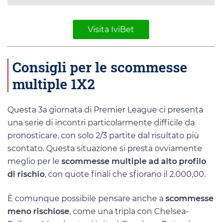
Visita IviBet
Consigli per le scommesse
multiple 1X2
Questa 3a giornata di Premier League ci presenta
una serie di incontri particolarmente difficile da
pronosticare, con solo 2/3 partite dal risultato più
scontato. Questa situazione si presta ovviamente
meglio per le
scommesse multiple ad alto profilo
di rischio
, con quote finali che sfiorano il 2.000,00.
È comunque possibile pensare anche a
scommesse
meno rischiose
, come una tripla con Chelsea-