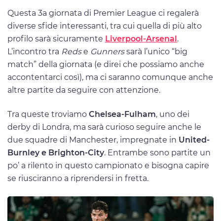
Questa 3a giornata di Premier League ci regalerà
diverse sfide interessanti, tra cui quella di più alto
profilo sarà sicuramente
Liverpool-Arsenal
.
L’incontro tra
Reds
e
Gunners
sarà l’unico “big
match” della giornata (e direi che possiamo anche
accontentarci così), ma ci saranno comunque anche
altre partite da seguire con attenzione.
Tra queste troviamo
Chelsea-Fulham
, uno dei
derby di Londra, ma sarà curioso seguire anche le
due squadre di Manchester, impregnate in
United-
Burnley e Brighton-City
. Entrambe sono partite un
po’ a rilento in questo campionato e bisogna capire
se riusciranno a riprendersi in fretta.