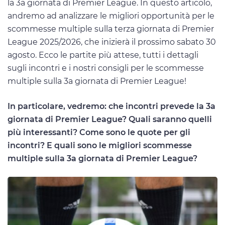
la 3a giornata di Premier League. In questo articolo,
andremo ad analizzare le migliori opportunità per le
scommesse multiple sulla terza giornata di Premier
League 2025/2026, che inizierà il prossimo sabato 30
agosto. Ecco le partite più attese, tutti i dettagli
sugli incontri e i nostri consigli per le scommesse
multiple sulla 3a giornata di Premier League!
In particolare, vedremo: che incontri prevede la 3a
giornata di Premier League? Quali saranno quelli
più interessanti? Come sono le quote per gli
incontri? E quali sono le migliori scommesse
multiple sulla 3a giornata di Premier League?