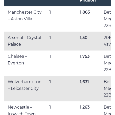
Migliori
Manchester City
1
1,865
BetLa
– Aston Villa
Mega
22Be
Arsenal – Crystal
1
1,50
20Be
Palace
Vave
Chelsea –
1
1,753
BetLa
Everton
Mega
22Be
Wolverhampton
1
1,631
BetLa
– Leicester City
Mega
22Be
Newcastle –
1
1,263
BetLa
Ipswich Town
Mega