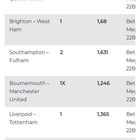
22Be
Brighton – West
1
1,68
BetLa
Ham
Mega
22Be
Southampton –
2
1,631
BetLa
Fulham
Mega
22Be
Bournemouth –
1X
1,246
BetLa
Manchester
Mega
United
22Be
Liverpool –
1
1,365
BetLa
Tottenham
Mega
22Be