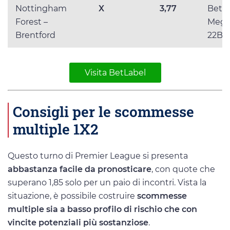
Nottingham
X
3,77
BetLa
Forest –
Mega
Brentford
22Be
Visita BetLabel
Consigli per le scommesse
multiple 1X2
Questo turno di Premier League si presenta
abbastanza facile da pronosticare
, con quote che
superano 1,85 solo per un paio di incontri. Vista la
situazione, è possibile costruire
scommesse
multiple sia a basso profilo di rischio che con
vincite potenziali più sostanziose
.