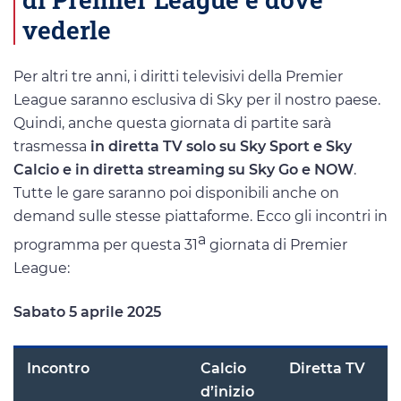
vederle
Per altri tre anni, i diritti televisivi della Premier
League saranno esclusiva di Sky per il nostro paese.
Quindi, anche questa giornata di partite sarà
trasmessa
in diretta TV solo su Sky Sport e Sky
Calcio e in diretta streaming su Sky Go e NOW
.
Tutte le gare saranno poi disponibili anche on
demand sulle stesse piattaforme. Ecco gli incontri in
a
programma per questa 31
giornata di Premier
League:
Sabato 5 aprile 2025
Incontro
Calcio
Diretta TV
d’inizio