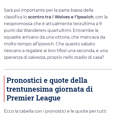
Sarà poi importante per la parte bassa della
classifica lo
scontro tra i Wolves e l’Ipswich
, con la
neopromossa che è attualmente terzultima a 9
punti dai Wanderers quartultimi. Entrambe le
squadre arrivano da una vittoria, che mancava da
molto tempo all’Ipswich. Che questo sabato
riescano a regalare ai loro tifosi una seconda, e una
speranza di salvezza, proprio nello stadio di casa?
Pronostici e quote della
trentunesima giornata di
Premier League
Ecco la tabella con i pronostici e le quote per tutti